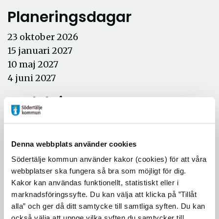
Planeringsdagar
23 oktober 2026
15 januari 2027
10 maj 2027
4 juni 2027
Avdelningar
Jordgubben: 08-523 029 06
Nyponet: 08-523 031 54
Denna webbplats använder cookies
Rabarbern: 08-523 031 75
Södertälje kommun använder kakor (cookies) för att våra
Äpplet: 08-523 026 86
webbplatser ska fungera så bra som möjligt för dig.
Önskar ni besöka förskolan är ni välkomna
Kakor kan användas funktionellt, statistiskt eller i
marknadsföringssyfte. Du kan välja att klicka på ”Tillåt
att kontakta arbetslagsledaren för att boka
alla” och ger då ditt samtycke till samtliga syften. Du kan
tid.
också välja att uppge vilka syften du samtycker till