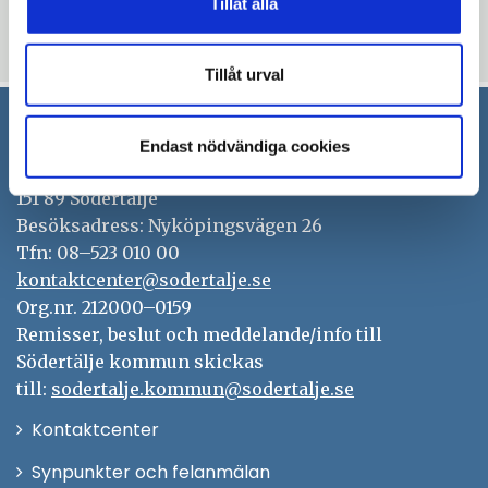
Tillåt alla
thumb_up
thumb_down
Ja
Nej
Tillåt urval
Endast nödvändiga cookies
Södertälje kommun
151 89 Södertälje
Besöksadress: Nyköpingsvägen 26
Tfn: 08–523 010 00
kontaktcenter@sodertalje.se
Org.nr. 212000–0159
Remisser, beslut och meddelande/info till
Södertälje kommun skickas
till:
sodertalje.kommun@sodertalje.se
Öppna
Kontaktcenter
i
Synpunkter och felanmälan