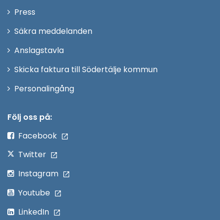
nytt
Öppna
Press
fönster
i
Säkra meddelanden
nytt
Anslagstavla
fönster
Skicka faktura till Södertälje kommun
Öppna
Personalingång
i
nytt
Följ oss på:
fönster
Facebook
Twitter
Instagram
Youtube
LinkedIn