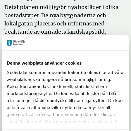
Detaljplanen möjliggör nya bostäder i olika
bostadstyper. De nya byggnaderna och
lokalgatan placeras och utformas med
beaktande av områdets landskapsbild,
topografi och naturvärden. Vidare syftar
detaljplanen att värna områdets naturliga
topografi och naturkaraktär, särskilt
Denna webbplats använder cookies
värdefulla naturvärden samt att öka
tillgängligheten till Talbyskogens
Södertälje kommun använder kakor (cookies) för att våra
webbplatser ska fungera så bra som möjligt för dig.
naturreservat. Planens syfte är även att
Kakor kan användas funktionellt, statistiskt eller i
säkerställa yta för våtdamm för hantering
marknadsföringssyfte. Du kan välja att klicka på ”Tillåt
av dagvatten.
alla” och ger då ditt samtycke till samtliga syften. Du kan
också välja att uppge vilka syften du samtycker till
genom att välja dessa här nedan och därefter klicka i
rutan ”Tillåt urval”. Du kan när som helst ta tillbaka ditt
samtycke genom att öppna CookieBot på vår sida och