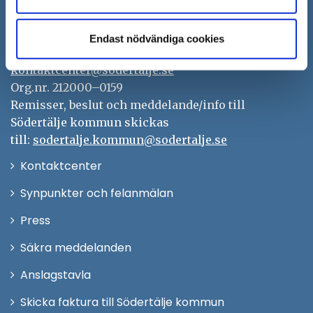
151 89 Södertälje
Besöksadress: Nyköpingsvägen 26
Endast nödvändiga cookies
Tfn: 08–523 010 00
kontaktcenter@sodertalje.se
Org.nr. 212000–0159
Remisser, beslut och meddelande/info till
Södertälje kommun skickas
till:
sodertalje.kommun@sodertalje.se
Öppna
Kontaktcenter
i
Synpunkter och felanmälan
nytt
Öppna
Press
fönster
i
Säkra meddelanden
nytt
Anslagstavla
fönster
Skicka faktura till Södertälje kommun