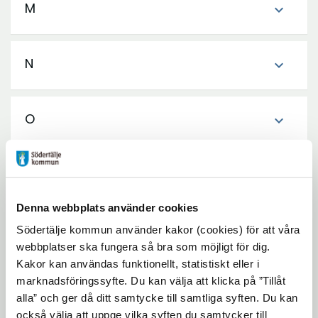
M
expand_more
N
expand_more
O
expand_more
P
expand_more
Denna webbplats använder cookies
R
expand_more
Södertälje kommun använder kakor (cookies) för att våra
webbplatser ska fungera så bra som möjligt för dig.
Kakor kan användas funktionellt, statistiskt eller i
marknadsföringssyfte. Du kan välja att klicka på ”Tillåt
S
expand_more
alla” och ger då ditt samtycke till samtliga syften. Du kan
också välja att uppge vilka syften du samtycker till