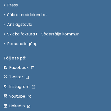
Öppna
Press
fönster
i
Säkra meddelanden
nytt
Anslagstavla
fönster
Skicka faktura till Södertälje kommun
Öppna
Personalingång
i
nytt
Följ oss på:
fönster
Facebook
Twitter
Instagram
Youtube
LinkedIn