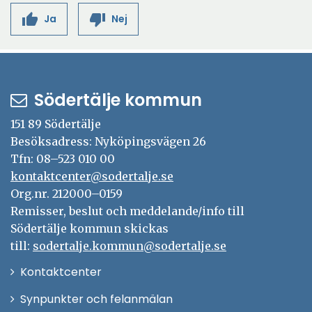
thumb_up
thumb_down
Ja
Nej
Södertälje kommun
151 89 Södertälje
Besöksadress: Nyköpingsvägen 26
Tfn: 08–523 010 00
kontaktcenter@sodertalje.se
Org.nr. 212000–0159
Remisser, beslut och meddelande/info till
Södertälje kommun skickas
till:
sodertalje.kommun@sodertalje.se
Öppna
Kontaktcenter
i
Synpunkter och felanmälan
nytt