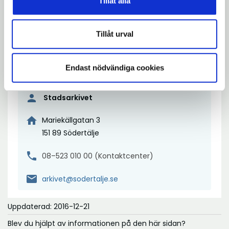
Tillåt alla
Ö
expand_more
Tillåt urval
smartphone
Kontaktuppgifter
Endast nödvändiga cookies
person
Stadsarkivet
home
Mariekällgatan 3
151 89 Södertälje
phone
08–523 010 00 (Kontaktcenter)
mail
arkivet@sodertalje.se
Uppdaterad: 2016-12-21
Blev du hjälpt av informationen på den här sidan?