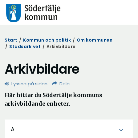
Start
/
Kommun och politik
/
Om kommunen
/
Stadsarkivet
/
Arkivbildare
Arkivbildare
Lyssna på sidan
Dela
Här hittar du Södertälje kommuns
arkivbildande enheter.
A
expand_more