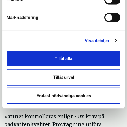
endast på angiven plats.
Förtäring av alkohol är inte tillåtet
Marknadsföring
på badplatsen.
Stör inte andra på badplatsen med
Visa detaljer
höga ljud eller hög musik.
Hundar är välkomna till anvisat
Tillåt alla
bad.
Campa inte på badplatsen.
Tillåt urval
Fiske är förbjudet på badplatsen.
Endast nödvändiga cookies
Vattenkvalitet
Vattnet kontrolleras enligt EU:s krav på
badvattenkvalitet. Provtagning utförs