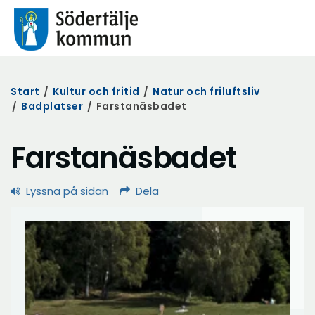
Start
/
Kultur och fritid
/
Natur och friluftsliv
/
Badplatser
/
Farstanäsbadet
Farstanäsbadet
Lyssna på sidan
Dela