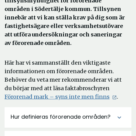
tillsynsmyndighet för förorenade
områden i Södertälje kommun. Tillsynen
innebär att vi kan ställa krav på dig som är
fastighetsägare eller verksamhetsutövare
att utföra undersökningar och saneringar
av förorenade områden.
Här har vi sammanställt den viktigaste
informationen om förorenade områden.
Behöver du veta mer rekommenderar vi att
du börjar med att läsa faktabroschyren
Öppna
Förorenad mark – syns inte men finns
.
i
nytt
Hur definieras förorenade områden?
expand_more
fönster