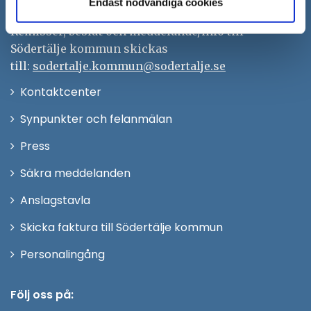
Endast nödvändiga cookies
Org.nr. 212000–0159
Remisser, beslut och meddelande/info till
Södertälje kommun skickas
till:
sodertalje.kommun@sodertalje.se
Öppna
Kontaktcenter
i
Synpunkter och felanmälan
nytt
Öppna
Press
fönster
i
Säkra meddelanden
nytt
Anslagstavla
fönster
Skicka faktura till Södertälje kommun
Öppna
Personalingång
i
nytt
Följ oss på: