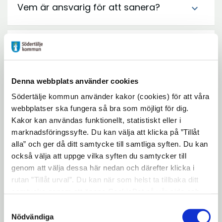
Vem är ansvarig för att sanera?
expand_more
Krav på åtgärder
expand_more
Denna webbplats använder cookies
Anmäl att du ska åtgärda och hur
expand_more
Södertälje kommun använder kakor (cookies) för att våra
webbplatser ska fungera så bra som möjligt för dig.
Kakor kan användas funktionellt, statistiskt eller i
Inventering och riskklassning av
expand_more
förorenade områden
marknadsföringssyfte. Du kan välja att klicka på ”Tillåt
alla” och ger då ditt samtycke till samtliga syften. Du kan
också välja att uppge vilka syften du samtycker till
genom att välja dessa här nedan och därefter klicka i
smartphone
Kontaktuppgifter
rutan ”Tillåt urval”. Du kan när som helst ta tillbaka ditt
samtycke genom att öppna CookieBot på vår sida och
person
Miljökontoret
klicka på ”Ta tillbaka samtycke”. Genom att klicka på
Samtyckesval
"Visa detaljer" kan du läsa om hur kakorna används och
Nödvändiga