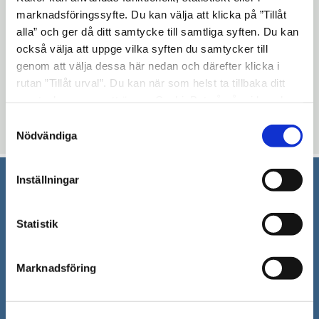
marknadsföringssyfte. Du kan välja att klicka på ”Tillåt
PCB i fog- och golvmassa
expand_more
alla” och ger då ditt samtycke till samtliga syften. Du kan
också välja att uppge vilka syften du samtycker till
genom att välja dessa här nedan och därefter klicka i
Uppdaterad: 2021-10-27
rutan ”Tillåt urval”. Du kan när som helst ta tillbaka ditt
Blev du hjälpt av informationen på den här sidan?
samtycke genom att öppna CookieBot på vår sida och
klicka på ”Ta tillbaka samtycke”. Genom att klicka på
thumb_up
thumb_down
Samtyckesval
Ja
Nej
"Visa detaljer" kan du läsa om hur kakorna används och
Nödvändiga
hur vi och våra leverantörer inhämtar och behandlar
personuppgifter.
Inställningar
Södertälje kommun
Statistik
151 89 Södertälje
Besöksadress: Nyköpingsvägen 26
Tfn: 08–523 010 00
Marknadsföring
kontaktcenter@sodertalje.se
Org.nr. 212000–0159