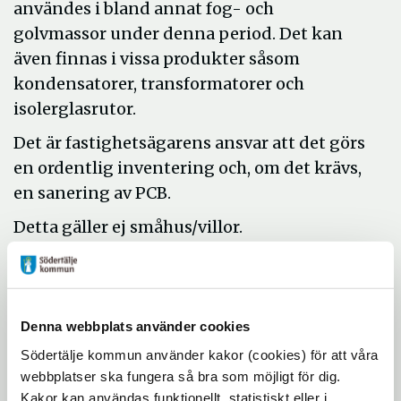
användes i bland annat fog- och
golvmassor under denna period. Det kan
även finnas i vissa produkter såsom
kondensatorer, transformatorer och
isolerglasrutor.
Det är fastighetsägarens ansvar att det görs
en ordentlig inventering och, om det krävs,
en sanering av PCB.
Detta gäller ej småhus/villor.
Anmälan om sanering
expand_more
Denna webbplats använder cookies
Vad är PCB?
Södertälje kommun använder kakor (cookies) för att våra
expand_more
webbplatser ska fungera så bra som möjligt för dig.
Kakor kan användas funktionellt, statistiskt eller i