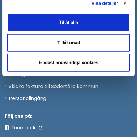
Remisser, beslut och meddelande/info till
Visa detaljer
Södertälje kommun skickas
till:
sodertalje.kommun@sodertalje.se
Tillåt alla
Öppna
Kontaktcenter
i
Synpunkter och felanmälan
nytt
Tillåt urval
Öppna
Press
fönster
i
Säkra meddelanden
Endast nödvändiga cookies
nytt
Anslagstavla
fönster
Skicka faktura till Södertälje kommun
Öppna
Personalingång
i
nytt
Följ oss på:
fönster
Facebook