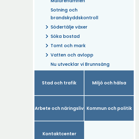
Mälarehamnen
Sotning och
brandskyddskontroll
chevron_right
Södertälje växer
chevron_right
Söka bostad
chevron_right
Tomt och mark
chevron_right
Vatten och avlopp
Nu utvecklar vi Brunnsäng
Stad och trafik
Miljö och hälsa
Arbete och näringsliv
Kommun och politik
Kontaktcenter