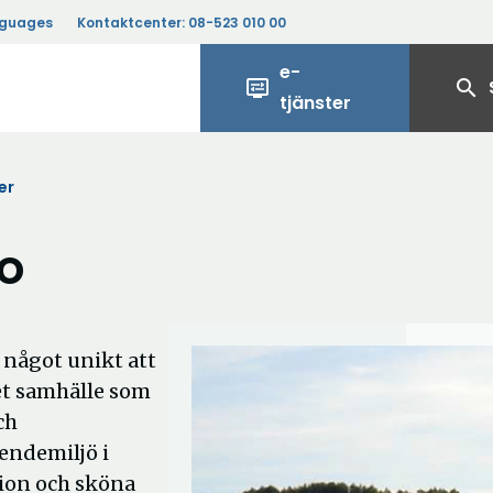
nguages
Kontaktcenter:
08-523 010 00
e-
display_settings
search
tjänster
er
o
 något unikt att
tet samhälle som
ch
oendemiljö i
tion och sköna