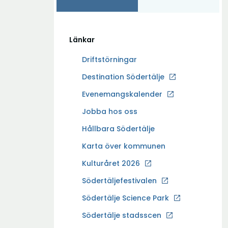
Länkar
Driftstörningar
Ö
Destination Södertälje
p
Evenemangskalender
p
Ö
Jobba hos oss
n
p
a
Hållbara Södertälje
p
i
Karta över kommunen
n
n
a
Kulturåret 2026
y
i
t
Södertäljefestivalen
n
t
Ö
Södertälje Science Park
y
f
p
t
Södertälje stadsscen
ö
p
t