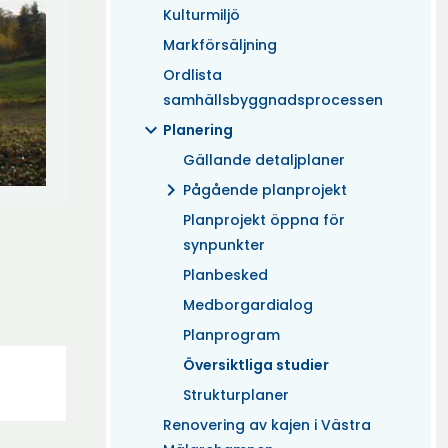
Kulturmiljö
Markförsäljning
Ordlista
samhällsbyggnadsprocessen
expand_more
Planering
Gällande detaljplaner
chevron_right
Pågående planprojekt
Planprojekt öppna för
synpunkter
Planbesked
Medborgardialog
Planprogram
Översiktliga studier
Strukturplaner
Renovering av kajen i Västra