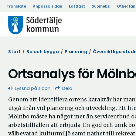
Translate
Anpassa sidan
Lättläst
Suomeksi
Other la
Start
/
Bo och bygga
/
Planering
/
Översiktliga studi
Ortsanalys för Mölnb
Lyssna på sidan
Dela
Genom att identifiera ortens karaktär har man
utgå ifrån vid planering och utveckling. Ett li
Mölnbo måste ha något mer än serviceutbud o
arbetstillfällen att erbjuda. En god och unik b
välbevarad kulturmiljö samt närhet till rekrea