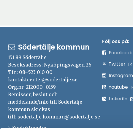
Följ oss på:
Södertälje kommun
Facebook
151 89 Södertälje
Twitter
Besöksadress: Nyköpingsvägen 26
Tfn: 08–523 010 00
Instagram
kontaktcenter@sodertalje.se
Youtube
Org.nr. 212000–0159
Remisser, beslut och
LinkedIn
meddelande/info till Södertälje
kommun skickas
till:
sodertalje.kommun@sodertalje.se
Öppna
Kontaktcenter