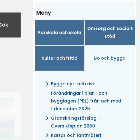
Meny
Sök
Omsorg och socialt
Förskola och skola
stöd
Kultur och fritid
Bo och bygga
chevron_right
Bygga nytt och riva
Förändringar i plan- och
bygglagen (PBL) från och med
1 december 2025
chevron_right
Granskningsförslag -
Översiktsplan 2050
chevron_right
Kartor och lantmäteri