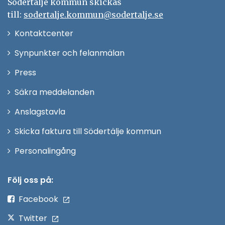
Södertälje kommun skickas
till:
sodertalje.kommun@sodertalje.se
Öppna
Kontaktcenter
i
Synpunkter och felanmälan
nytt
Öppna
Press
fönster
i
Säkra meddelanden
nytt
Anslagstavla
fönster
Skicka faktura till Södertälje kommun
Öppna
Personalingång
i
nytt
Följ oss på:
fönster
Facebook
Twitter