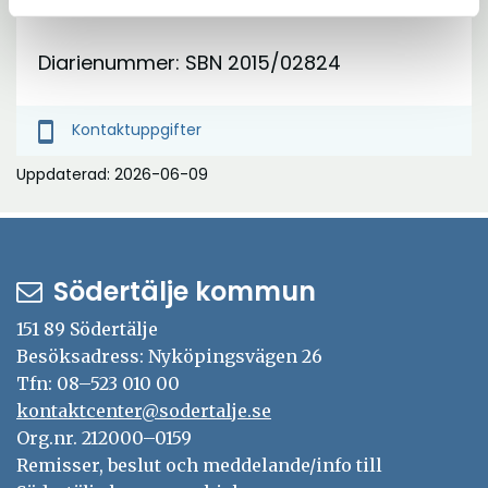
Ärendeinformation
Diarienummer: SBN 2015/02824
smartphone
Kontaktuppgifter
Uppdaterad: 2026-06-09
Södertälje kommun
151 89 Södertälje
Besöksadress: Nyköpingsvägen 26
Tfn: 08–523 010 00
kontaktcenter@sodertalje.se
Org.nr. 212000–0159
Remisser, beslut och meddelande/info till