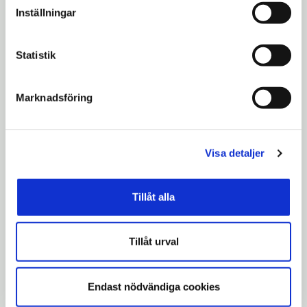
personuppgifter.
Inställningar
Preliminär tidplan
Detaljplanen är för närvarande pausad.
Statistik
Nästa tillfälle för att lämna synpunkter på
Marknadsföring
planförslaget är i samrådsskedet.
Visa detaljer
Tillåt alla
Tillåt urval
Endast nödvändiga cookies