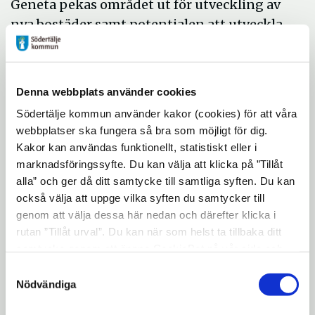
Geneta pekas området ut för utveckling av
nya bostäder samt potentialen att utveckla
området närmast Prästgårdsvägen till en
levande stadsgata med verksamheter i
gatuplan. Detta kan stärka och komplettera
Denna webbplats använder cookies
det befintliga centrumet i väster.
Södertälje kommun använder kakor (cookies) för att våra
Detaljplanen syftar till att möjliggöra
webbplatser ska fungera så bra som möjligt för dig.
Kakor kan användas funktionellt, statistiskt eller i
förtätning av nya bostäder i flerbostadshus
marknadsföringssyfte. Du kan välja att klicka på ”Tillåt
samt radhus inom befintligt
alla” och ger då ditt samtycke till samtliga syften. Du kan
flerbostadshusområde. Vidare syftar
också välja att uppge vilka syften du samtycker till
detaljplanen även till att möjliggöra
genom att välja dessa här nedan och därefter klicka i
attraktivare, tryggare och mer definierade
rutan ”Tillåt urval”. Du kan när som helst ta tillbaka ditt
bostadsgårdar mellan husen.
samtycke genom att öppna CookieBot på vår sida och
klicka på ”Ta tillbaka samtycke”. Genom att klicka på
Verksamhetslokaler kan möjliggöras i
Samtyckesval
"Visa detaljer" kan du läsa om hur kakorna används och
Nödvändiga
bottenplan mot Klockarvägen, med entréer
hur vi och våra leverantörer inhämtar och behandlar
i flera riktningar.