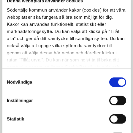
Denna webbplats använder cookies
Södertälje kommun använder kakor (cookies) för att våra
Sammanfattningsvis föreslår
webbplatser ska fungera så bra som möjligt för dig.
Strukturplanen nya mötesplatser i form av
Kakor kan användas funktionellt, statistiskt eller i
parker, odlingsytor, lekplatser samt lokaler
marknadsföringssyfte. Du kan välja att klicka på ”Tillåt
som möjliggör möten. Planen föreslår även
alla” och ger då ditt samtycke till samtliga syften. Du kan
för­tätning med bostäder, främst utmed
också välja att uppge vilka syften du samtycker till
stråk för att stärka stråken och göra dem
genom att välja dessa här nedan och därefter klicka i
rutan ”Tillåt urval”. Du kan när som helst ta tillbaka ditt
tryggare. Strukturplanen föreslår också att
samtycke genom att öppna CookieBot på vår sida och
förbättra kopplingar till omkringliggande
klicka på ”Ta tillbaka samtycke”. Genom att klicka på
Samtyckesval
stadsdelar.
"Visa detaljer" kan du läsa om hur kakorna används och
Nödvändiga
hur vi och våra leverantörer inhämtar och behandlar
Många platser för nya bostäder pekas ut
personuppgifter.
som möjliga att undersöka vidare. Det
Inställningar
handlar om att förtäta med nya
flerbostadshus på flera ställen, bland annat
Statistik
längs med Enhörnaleden, Kämpingevä­gen
och Robert Anbergs väg. Förslaget bygger