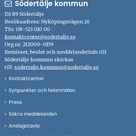
Södertälje kommun
151 89 Södertälje
Besöksadress: Nyköpingsvägen 26
Tfn: 08–523 010 00
kontaktcenter@sodertalje.se
Org.nr. 212000–0159
Remisser, beslut och meddelande/info till
Södertälje kommun skickas
till:
sodertalje.kommun@sodertalje.se
Öppna
Kontaktcenter
i
Synpunkter och felanmälan
nytt
Öppna
Press
fönster
i
Säkra meddelanden
nytt
Anslagstavla
fönster