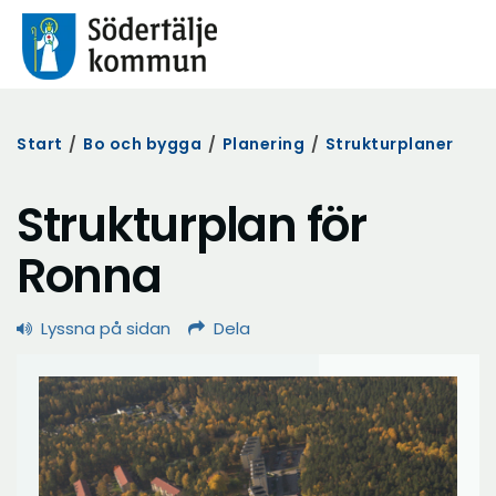
Start
/
Bo och bygga
/
Planering
/
Strukturplaner
Strukturplan för
Ronna
Lyssna på sidan
Dela