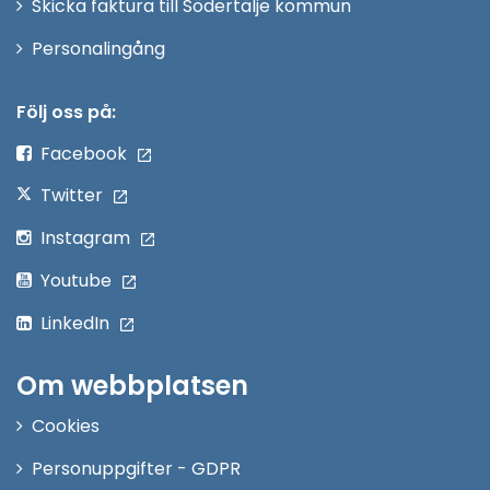
Skicka faktura till Södertälje kommun
Öppna
Personalingång
i
nytt
Följ oss på:
fönster
Facebook
Twitter
Instagram
Youtube
LinkedIn
Om webbplatsen
Cookies
Personuppgifter - GDPR