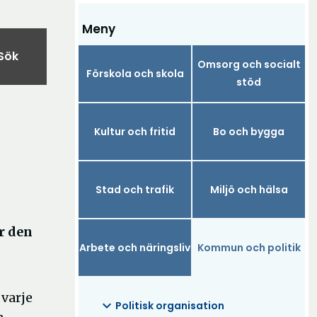
Meny
Sök
Omsorg och socialt
Förskola och skola
stöd
Kultur och fritid
Bo och bygga
Stad och trafik
Miljö och hälsa
r den
Arbete och näringsliv
Kommun och politik
varje
expand_more
Politisk organisation