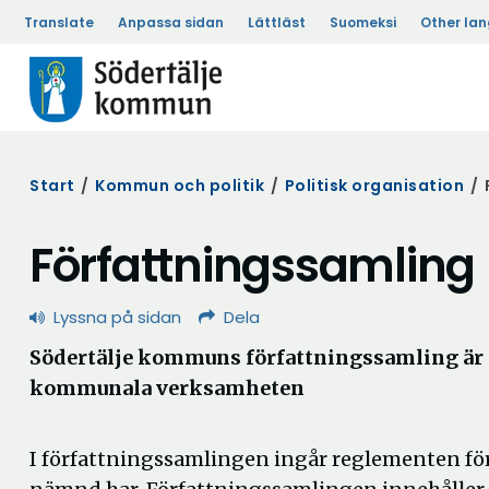
Translate
Anpassa sidan
Lättläst
Suomeksi
Other la
Start
/
Kommun och politik
/
Politisk organisation
/
Författningssamling
Lyssna på sidan
Dela
Södertälje kommuns författningssamling är 
kommunala verksamheten
I författningssamlingen ingår reglementen f