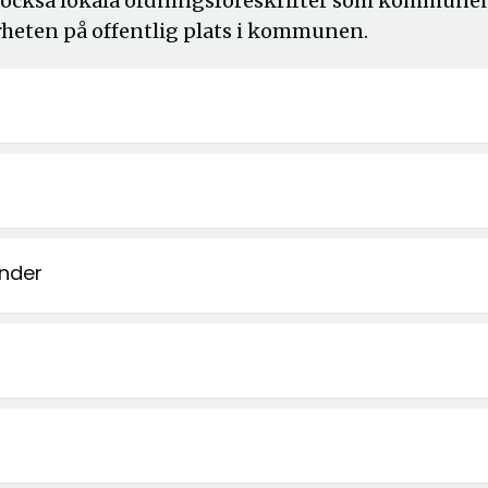
 också lokala ordningsföreskrifter som kommune
rheten på offentlig plats i kommunen.
nder