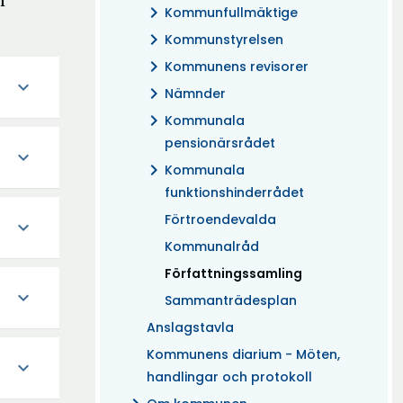
n
chevron_right
Kommunfullmäktige
chevron_right
Kommunstyrelsen
chevron_right
Kommunens revisorer
expand_more
chevron_right
Nämnder
chevron_right
Kommunala
pensionärsrådet
expand_more
chevron_right
Kommunala
funktionshinderrådet
Förtroendevalda
expand_more
Kommunalråd
(Aktuell)
Författningssamling
expand_more
Sammanträdesplan
Anslagstavla
Kommunens diarium - Möten,
expand_more
handlingar och protokoll