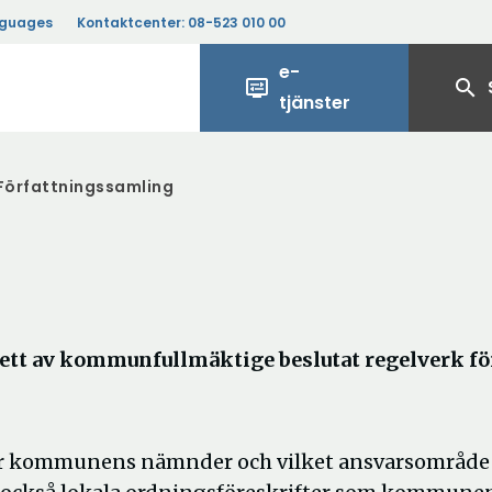
nguages
Kontaktcenter:
08-523 010 00
e-
display_settings
search
tjänster
Författningssamling
ett av kommunfullmäktige beslutat regelverk fö
ör kommunens nämnder och vilket ansvarsområde 