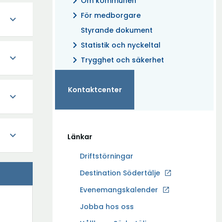
chevron_right
Om kommunen
chevron_right
För medborgare
expand_more
Styrande dokument
chevron_right
Statistik och nyckeltal
expand_more
chevron_right
Trygghet och säkerhet
Kontaktcenter
expand_more
expand_more
Länkar
Driftstörningar
Ö
Destination Södertälje
p
Evenemangskalender
p
Ö
Jobba hos oss
n
p