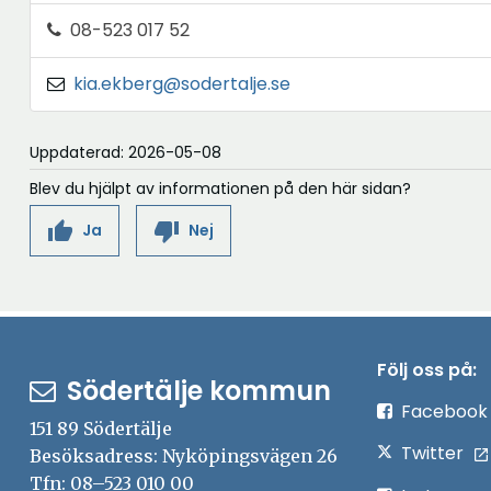
08-523 017 52
kia.ekberg@sodertalje.se
Uppdaterad: 2026-05-08
Blev du hjälpt av informationen på den här sidan?
thumb_up
thumb_down
Ja
Nej
Följ oss på:
Södertälje kommun
Facebook
151 89 Södertälje
Twitter
Besöksadress: Nyköpingsvägen 26
Tfn: 08–523 010 00