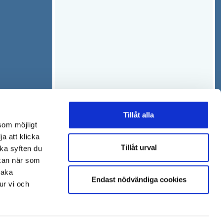
s
t
t
f
e
ö
r
n
s
t
e
r
Tillåt alla
som möjligt
ja att klicka
Tillåt urval
lka syften du
 kan när som
baka
Endast nödvändiga cookies
ur vi och