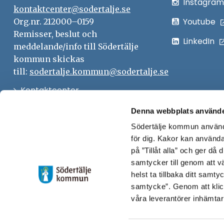
Instagram
kontaktcenter@sodertalje.se
Youtube
Org.nr. 212000–0159
Remisser, beslut och
LinkedIn
meddelande/info till Södertälje
kommun skickas
till:
sodertalje.kommun@sodertalje.se
Öppna
Kontaktcenter
i
Synpunkter och felanmälan
Denna webbplats använde
nytt
Södertälje kommun använde
Öppna
Press
fönster
för dig. Kakor kan användas
i
Säkra meddelanden
på ”Tillåt alla” och ger då
nytt
samtycker till genom att vä
Anslagstavla
fönster
helst ta tillbaka ditt samt
Skicka faktura till Södertälje
samtycke”. Genom att klic
våra leverantörer inhämtar
kommun
Öppna
Personalingång