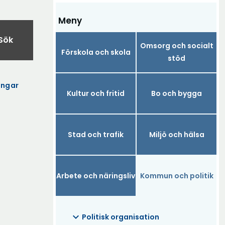
Meny
Sök
Omsorg och socialt
Förskola och skola
stöd
ngar
Kultur och fritid
Bo och bygga
Stad och trafik
Miljö och hälsa
Arbete och näringsliv
Kommun och politik
expand_more
Politisk organisation