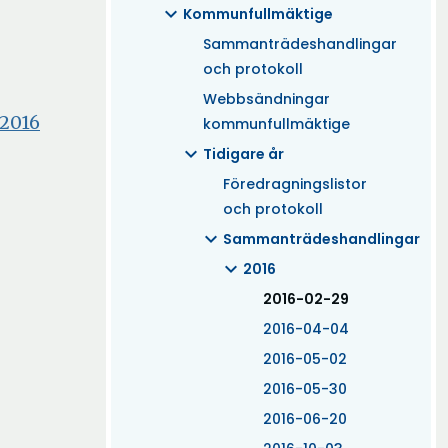
expand_more
Kommunfullmäktige
Sammanträdeshandlingar
och protokoll
Webbsändningar
Öppna
 2016
kommunfullmäktige
i
expand_more
Tidigare år
nytt
Föredragningslistor
fönster
och protokoll
expand_more
Sammanträdeshandlingar
expand_more
2016
(Aktuell)
2016-02-29
2016-04-04
2016-05-02
2016-05-30
2016-06-20