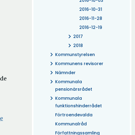
2016-10-03
2016-10-31
2016-11-28
2016-12-19
chevron_right
2017
chevron_right
2018
chevron_right
Kommunstyrelsen
chevron_right
Kommunens revisorer
chevron_right
Nämnder
nde
chevron_right
Kommunala
pensionärsrådet
chevron_right
Kommunala
funktionshinderrådet
Förtroendevalda
Öppna
de
Kommunalråd
i
Författningssamling
nytt