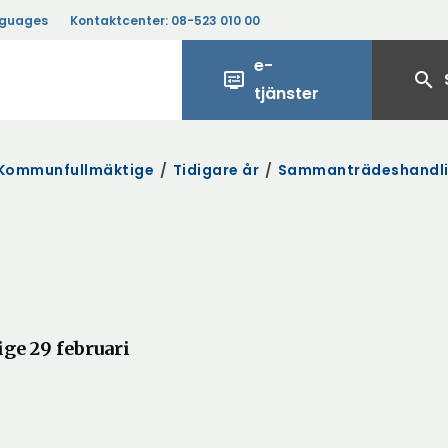
nguages
Kontaktcenter:
08-523 010 00
e-
display_settings
search
tjänster
Kommunfullmäktige
/
Tidigare år
/
Sammanträdeshandli
e 29 februari