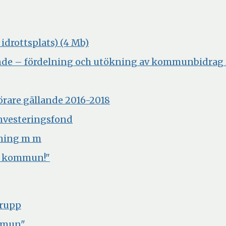
Öppna
 idrottsplats) (4 Mb)
i
agande – fördelning och utökning av kommunbidrag
nytt
fönster
Öppna
förare gällande 2016-2018
i
Öppna
investeringsfond
nytt
i
Öppna
ning m m
fönster
nytt
i
je kommun!"
fönster
nytt
fönster
Öppna
grupp
i
ommun"