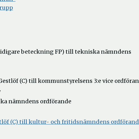
nytt
Öppna
grupp
fönster
i
nytt
fönster
 tidigare beteckning FP) till tekniska nämndens
estlöf (C) till kommunstyrelsens 3:e vice ordföra
"
kniska nämndens ordförande
öf (C) till kultur- och fritidsnämndens ordföran