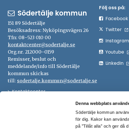
Följ oss på:
Södertälje kommun
Facebook
151 89 Södertälje
Twitter
Besöksadress: Nyköpingsvägen 26
Tfn: 08–523 010 00
Instagram
kontaktcenter@sodertalje.se
Youtube
Org.nr. 212000–0159
Remisser, beslut och
LinkedIn
meddelande/info till Södertälje
kommun skickas
till:
sodertalje.kommun@sodertalje.se
Öppna
Kontaktcenter
i
Synpunkter och felanmälan
Denna webbplats använde
nytt
Södertälje kommun använde
Öppna
Press
fönster
för dig. Kakor kan användas
i
Säkra meddelanden
på ”Tillåt alla” och ger då