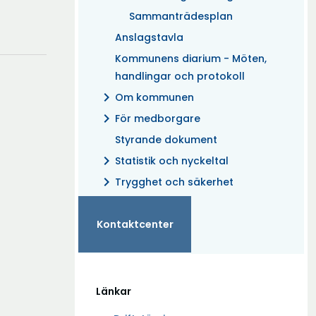
Sammanträdesplan
fönster
Anslagstavla
Kommunens diarium - Möten,
handlingar och protokoll
chevron_right
Om kommunen
chevron_right
För medborgare
Styrande dokument
chevron_right
Statistik och nyckeltal
chevron_right
Trygghet och säkerhet
Kontaktcenter
Länkar