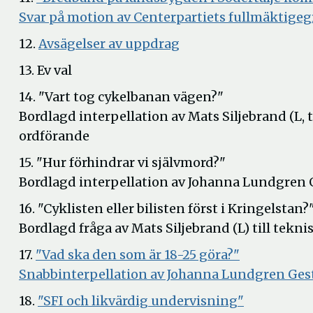
Svar på motion av Centerpartiets fullmäktige
Öppna
12.
Avsägelser av uppdrag
i
13. Ev val
nytt
14. "Vart tog cykelbanan vägen?"
fönster
Bordlagd interpellation av Mats Siljebrand (L,
ordförande
15. "Hur förhindrar vi självmord?"
Bordlagd interpellation av Johanna Lundgren G
16. "Cyklisten eller bilisten först i Kringelstan?
Bordlagd fråga av Mats Siljebrand (L) till te
17.
"Vad ska den som är 18-25 göra?"
Snabbinterpellation av Johanna Lundgren Gestl
18.
"SFI och likvärdig undervisning"