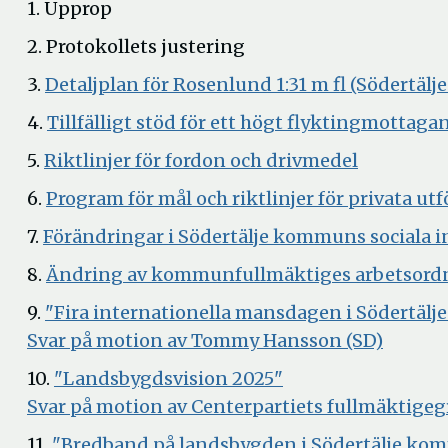
1. Upprop
2. Protokollets justering
3.
Detaljplan för Rosenlund 1:31 m fl (Södertälje
4.
Tillfälligt stöd för ett högt flyktingmott
Öppna
5.
Riktlinjer för fordon och drivmedel
i
6.
Program för mål och riktlinjer för privata ut
nytt
7.
Förändringar i Södertälje kommuns sociala 
fönster
8.
Ändring av kommunfullmäktiges arbetsord
9.
"Fira internationella mansdagen i Södertäl
Öppna
Svar på motion av Tommy Hansson (SD)
i
10.
"Landsbygdsvision 2025"
nytt
Svar på motion av Centerpartiets fullmäktige
fönster
11.
"Bredband på landsbygden i Södertälje k