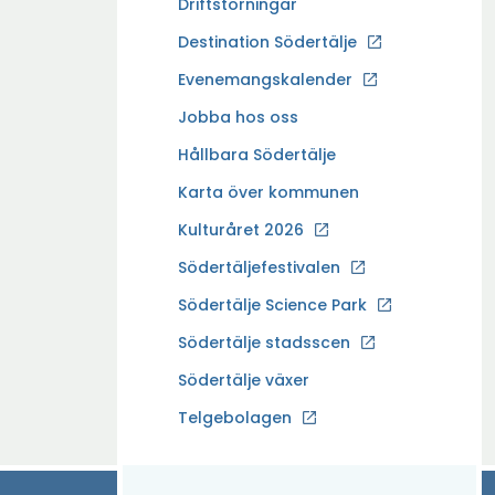
Driftstörningar
Ö
Destination Södertälje
p
Evenemangskalender
p
Ö
Jobba hos oss
n
p
a
Hållbara Södertälje
p
i
Karta över kommunen
n
n
a
Kulturåret 2026
y
i
t
Södertäljefestivalen
n
t
Ö
Södertälje Science Park
y
f
p
t
Södertälje stadsscen
ö
p
t
n
Södertälje växer
n
f
s
a
Ö
Telgebolagen
ö
t
i
p
n
e
n
p
s
r