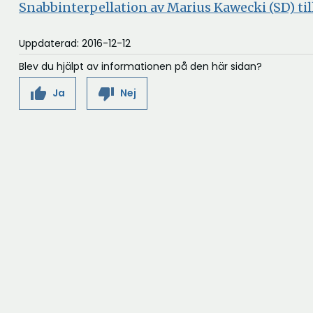
Snabbinterpellation av Marius Kawecki (SD) ti
Uppdaterad: 2016-12-12
Blev du hjälpt av informationen på den här sidan?
thumb_up
thumb_down
Ja
Nej