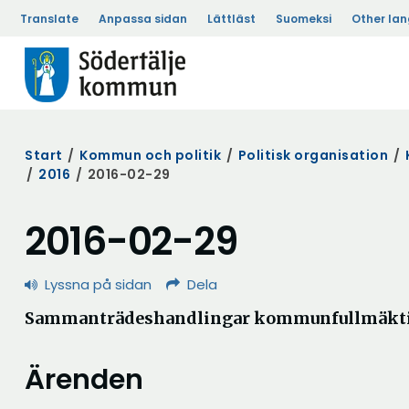
Translate
Anpassa sidan
Lättläst
Suomeksi
Other la
Start
/
Kommun och politik
/
Politisk organisation
/
/
2016
/
2016-02-29
2016-02-29
Lyssna på sidan
Dela
Sammanträdeshandlingar kommunfullmäktig
Ärenden