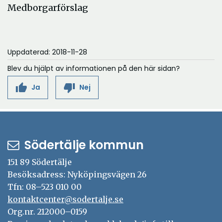
Medborgarförslag
Uppdaterad: 2018-11-28
Blev du hjälpt av informationen på den här sidan?
thumb_up
thumb_down
Ja
Nej
Södertälje kommun
151 89 Södertälje
Besöksadress: Nyköpingsvägen 26
Tfn: 08–523 010 00
kontaktcenter@sodertalje.se
Org.nr. 212000–0159