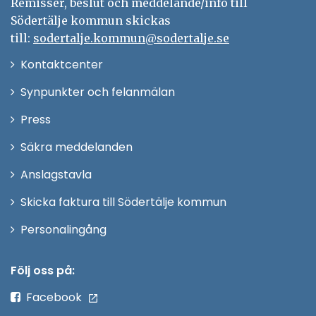
Remisser, beslut och meddelande/info till
Södertälje kommun skickas
till:
sodertalje.kommun@sodertalje.se
Öppna
Kontaktcenter
i
Synpunkter och felanmälan
nytt
Öppna
Press
fönster
i
Säkra meddelanden
nytt
Anslagstavla
fönster
Skicka faktura till Södertälje kommun
Öppna
Personalingång
i
nytt
Följ oss på:
fönster
Facebook