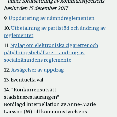
i
- under förutsättning av kommunstyrelsens
nytt
beslut den 15 december 2017
fönster
Öppna
9.
Uppdatering av nämndreglementen
i
10.
Utbetalning av partistöd och ändring av
nytt
Öppna
reglementet
fönster
i
11.
Ny lag om elektroniska cigaretter och
nytt
påfyllningsbehållare – ändring av
fönster
Öppna
socialnämndens reglemente
i
Öppna
12.
Avsägelser av uppdrag
nytt
i
13. Eventuella val
fönster
nytt
14. "Konkurrensutsätt
fönster
stadshusrestaurangen"
Bordlagd interpellation av Anne-Marie
Larsson (M) till kommunstyrelsens