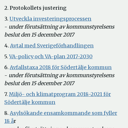
2. Protokollets justering
Öppna
3.
Utveckla investeringsprocessen
i
-
under förutsättning av kommunstyrelsens
nytt
beslut den 15 december 2017
fönster
Öppna
4.
Avtal med Sverigeförhandlingen
i
Öppna
5.
VA-policy och VA-plan 2017-2030
nytt
i
Öppn
6.
Avfallstaxa 2018 för Södertälje kommun
fönster
nytt
i
-
under förutsättning av kommunstyrelsens
fönster
nytt
beslut den 15 december 2017
fönste
7.
Miljö- och klimatprogram 2018-2021 för
Öppna
Södertälje kommun
i
8.
Asylsökande ensamkommande som fyller
nytt
Öppna
18 å
r
fönster