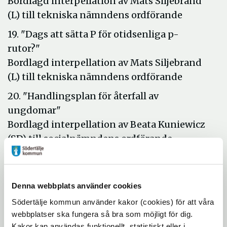
Bordlagd interpellation av Mats Siljebrand
(L) till tekniska nämndens ordförande
19. "Dags att sätta P för otidsenliga p-
rutor?"
Bordlagd interpellation av Mats Siljebrand
(L) till tekniska nämndens ordförande
20. "Handlingsplan för återfall av
ungdomar"
Bordlagd interpellation av Beata Kuniewicz
(SD) till socialnämndens ordförande
21. "Handlingsplan för ungdomar i
riskzonen"
Bordlagd interpellation av Beata Kuniewicz
Denna webbplats använder cookies
(SD) till kommunstyrelsens ordförande
Södertälje kommun använder kakor (cookies) för att våra
webbplatser ska fungera så bra som möjligt för dig.
22. Parkeringskaos vid Östertälje station!"
Kakor kan användas funktionellt, statistiskt eller i