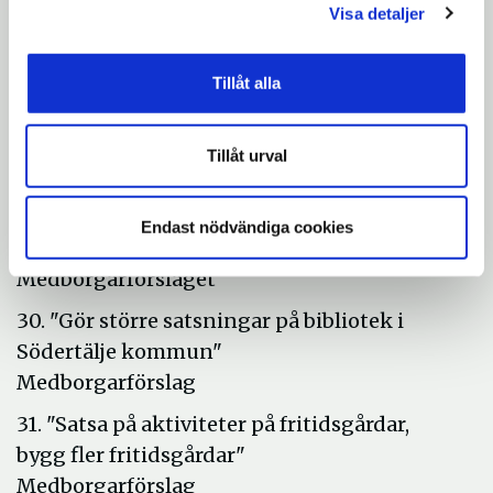
Visa detaljer
ska bo"
Medborgarförslag
Tillåt alla
29. "Ha välplanerade strukturer för var de
nyanlända ska bo"
Medborgarförslag
Tillåt urval
Bil A:190, Dnr: KS 17/295
Endast nödvändiga cookies
Beslutsunderlag
Medborgarförslaget
30. "Gör större satsningar på bibliotek i
Södertälje kommun"
Medborgarförslag
31. "Satsa på aktiviteter på fritidsgårdar,
bygg fler fritidsgårdar"
Medborgarförslag