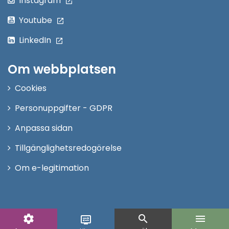
Instagram
Youtube
LinkedIn
Om webbplatsen
Cookies
Personuppgifter - GDPR
Anpassa sidan
Tillgänglighetsredogörelse
Om e-legitimation
settings
search
menu
display_settings