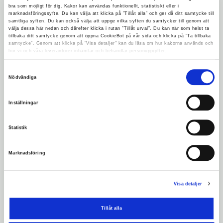
och en badstrand med rullstolsramp ned i
bra som möjligt för dig. Kakor kan användas funktionellt, statistiskt eller i
vattnet.
marknadsföringssyfte. Du kan välja att klicka på ”Tillåt alla” och ger då ditt samtycke till
samtliga syften. Du kan också välja att uppge vilka syften du samtycker till genom att
välja dessa här nedan och därefter klicka i rutan ”Tillåt urval”. Du kan när som helst ta
Bad
tillbaka ditt samtycke genom att öppna CookieBot på vår sida och klicka på ”Ta tillbaka
samtycke”. Genom att klicka på "Visa detaljer" kan du läsa om hur kakorna används och
hur vi och våra leverantörer inhämtar och behandlar personuppgifter.
Gillberga har en mindre badplats som ligger
Samtyckesval
vid Malmsjön. Badplatsen är främst till för
Nödvändiga
badgäster med funktionsvariation och är
väl anpassad med olika hjälpmedel för att
Inställningar
kunna ta sig ner till vattnet.
Statistik
Här finns:
Marknadsföring
Brygga
Ramp upp på brygga
Visa detaljer
Ramp ner i vattnet
Det finns dock inga tillgängliga toaletter
Tillåt alla