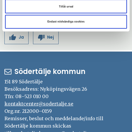
för allmänheten.
Tillåt urval
Uppdaterad: 2023-02-21
Endast nödvändiga cookies
Blev du hjälpt av informationen på den här sidan?
thumb_up
thumb_down
Ja
Nej
Södertälje kommun
151 89 Södertälje
Besöksadress: Nyköpingsvägen 26
Tfn: 08–523 010 00
kontaktcenter@sodertalje.se
Org.nr. 212000–0159
Remisser, beslut och meddelande/info till
Södertälje kommun skickas