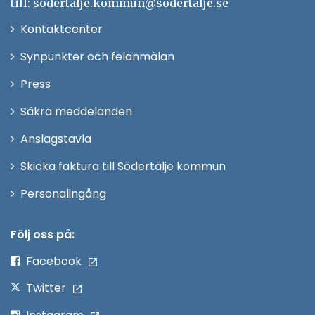
till:
sodertalje.kommun@sodertalje.se
Öppna
Kontaktcenter
i
Synpunkter och felanmälan
nytt
Öppna
Press
fönster
i
Säkra meddelanden
nytt
Anslagstavla
fönster
Skicka faktura till Södertälje kommun
Öppna
Personalingång
i
nytt
Följ oss på:
fönster
Facebook
Twitter