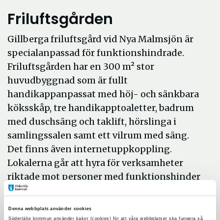
Friluftsgården
Gillberga friluftsgård vid Nya Malmsjön är
specialanpassad för funktionshindrade.
Friluftsgården har en 300 m² stor
huvudbyggnad som är fullt
handikappanpassat med höj- och sänkbara
köksskåp, tre handikapptoaletter, badrum
med duschsäng och taklift, hörslinga i
samlingssalen samt ett vilrum med säng.
Det finns även internetuppkoppling.
Lokalerna går att hyra för verksamheter
riktade mot personer med funktionshinder
och är inte tillgängliga för allmänheten.
Utomhus finns en asfalterad skogsslinga
Denna webbplats använder cookies
Södertälje kommun använder kakor (cookies) för att våra webbplatser ska fungera så