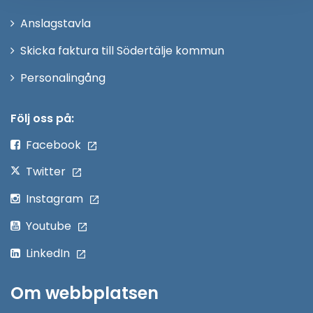
nytt
Anslagstavla
fönster
Skicka faktura till Södertälje kommun
Öppna
Personalingång
i
nytt
Följ oss på:
fönster
Facebook
Twitter
Instagram
Youtube
LinkedIn
Om webbplatsen