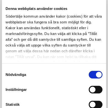
Längs Logsjörundan finns spänger, grusade
Denna webbplats använder cookies
partier och bänkar som underlättar
Södertälje kommun använder kakor (cookies) för att våra
promenaden. Från besöksparkeringen vid
webbplatser ska fungera så bra som möjligt för dig.
förskolan fröet kan du påbörja promenaden.
Kakor kan användas funktionellt, statistiskt eller i
Stigen från parkeringen in i skogen är ej
marknadsföringssyfte. Du kan välja att klicka på ”Tillåt
grusad ännu.
alla” och ger då ditt samtycke till samtliga syften. Du kan
också välja att uppge vilka syften du samtycker till
Arbete pågår med att tillgängliggöra fler
genom att välja dessa här nedan och därefter klicka i
delar av logsjörundan genom att grusa och
rutan ”Tillåt urval”. Du kan när som helst ta tillbaka ditt
bygga spänger.
samtycke genom att öppna CookieBot på vår sida och
klicka på ”Ta tillbaka samtycke”. Genom att klicka på
Länk till mer info
Samtyckesval
"Visa detaljer" kan du läsa om hur kakorna används och
Nödvändiga
hur vi och våra leverantörer inhämtar och behandlar
Uppdaterad: 2023-02-21
personuppgifter.
Blev du hjälpt av informationen på den här sidan?
Inställningar
thumb_up
thumb_down
Ja
Nej
Statistik