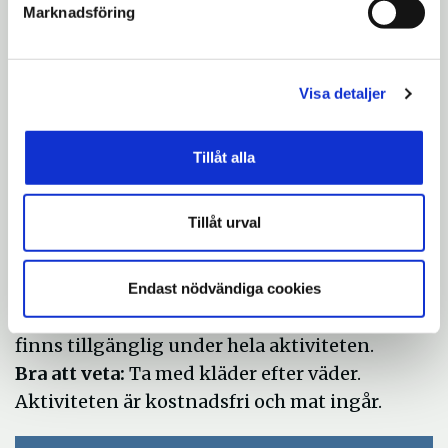
anmälningar, kontakta oss på
Marknadsföring
ungfritid@sodertalje.se
Sista dagen för anmälan:
15 juni
Vart vänder jag mig för frågor?
Elias
Visa detaljer
Mokdessi,
Elias.mokdessi@sodertalje.se
, 08-5230 24 86
Tillåt alla
/ 0760 51 98 54
Kan aktiviteten anpassas till olika
Tillåt urval
funktionsvariationer?
Aktiviteten kan
anpassas efter individuella behov med
möjlighet till stöd, pauser och anpassat
Endast nödvändiga cookies
tempo. Området är tillgängligt och personal
finns tillgänglig under hela aktiviteten.
Bra att veta:
Ta med kläder efter väder.
Aktiviteten är kostnadsfri och mat ingår.