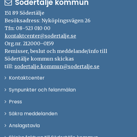
Södertälje kommun
t
ö
f
n
151 89 Södertälje
ö
Besöksadress: Nyköpingsvägen 26
s
n
Tfn: 08–523 010 00
t
kontaktcenter@sodertalje.se
s
e
Org.nr. 212000–0159
t
r
Remisser, beslut och meddelande/info till
e
Södertälje kommun skickas
r
till:
sodertalje.kommun@sodertalje.se
Öppna
Kontaktcenter
i
Synpunkter och felanmälan
nytt
Öppna
Press
fönster
i
Säkra meddelanden
nytt
Anslagstavla
fönster