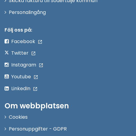
Skicka faktura till Södertälje kommun
Öppna
Personalingång
i
nytt
Följ oss på:
fönster
Facebook
Twitter
Instagram
Youtube
LinkedIn
Om webbplatsen
Cookies
Personuppgifter - GDPR