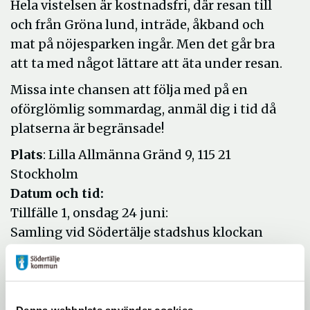
Hela vistelsen är kostnadsfri, där resan till
och från Gröna lund, inträde, åkband och
mat på nöjesparken ingår. Men det går bra
att ta med något lättare att äta under resan.
Missa inte chansen att följa med på en
oförglömlig sommardag, anmäl dig i tid då
platserna är begränsade!
Plats
: Lilla Allmänna Gränd 9, 115 21
Stockholm
Datum och tid:
Tillfälle 1, onsdag 24 juni:
Samling vid Södertälje stadshus klockan
10.00
Hemfärd från Gröna Lund cirka klockan
19.00.
Denna webbplats använder cookies