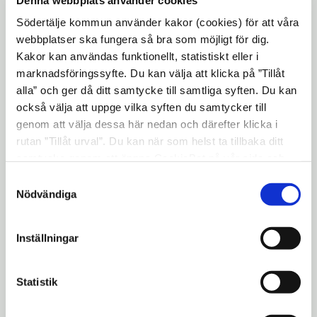
Tillfälle 2, fredag 26 juni:
Södertälje kommun använder kakor (cookies) för att våra
Samling vid Södertälje stadshus klockan
webbplatser ska fungera så bra som möjligt för dig.
10.00
Kakor kan användas funktionellt, statistiskt eller i
Hemfärd från Gröna Lund cirka klockan
marknadsföringssyfte. Du kan välja att klicka på ”Tillåt
19.00.
alla” och ger då ditt samtycke till samtliga syften. Du kan
För vem är aktiviteten:
Ungdomar från 12
också välja att uppge vilka syften du samtycker till
till 17 år.
genom att välja dessa här nedan och därefter klicka i
rutan ”Tillåt urval”. Du kan när som helst ta tillbaka ditt
Behövs föranmälan?
Ja, anmälan sker via
samtycke genom att öppna CookieBot på vår sida och
länken till E-Tjänsten längre ned på denna
klicka på ”Ta tillbaka samtycke”. Genom att klicka på
Samtyckesval
sida. OBS: begränsat antal platser.
"Visa detaljer" kan du läsa om hur kakorna används och
Nödvändiga
Urval kommer att ske utifrån jämn
hur vi och våra leverantörer inhämtar och behandlar
könsfördelning och geografisk spridning.
personuppgifter.
Inställningar
Bekräftelse vid antagning till lägret
kommer skickas till vårdnadshavarens
Statistik
angivna e-postadress vid anmälan.
Vid problem eller svårigheter av