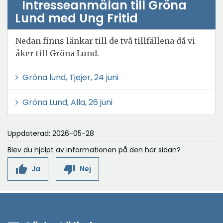
Intresseanmälan till Gröna
Lund med Ung Fritid
Nedan finns länkar till de två tillfällena då vi
åker till Gröna Lund.
Ö
Gröna lund, Tjejer, 24 juni
p
Ö
Gröna Lund, Alla, 26 juni
p
p
n
p
a
Uppdaterad: 2026-05-28
n
i
Blev du hjälpt av informationen på den här sidan?
a
n
thumb_up
thumb_down
Ja
Nej
i
y
n
t
y
t
t
f