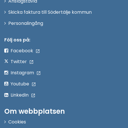
Anslagstavla
fönster
Skicka faktura till Södertälje kommun
Öppna
Personalingång
i
nytt
Följ oss på:
fönster
Facebook
Twitter
Instagram
Youtube
LinkedIn
Om webbplatsen
Cookies