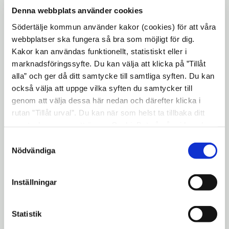
Denna webbplats använder cookies
Hur kan aktiviteten anpassas för personer
Södertälje kommun använder kakor (cookies) för att våra
med funktionsnedsättning:
webbplatser ska fungera så bra som möjligt för dig.
Vi har ramp in till stugan och ramp in till
Kakor kan användas funktionellt, statistiskt eller i
toaletten. Uppsittningsramp om det behövs
marknadsföringssyfte. Du kan välja att klicka på ”Tillåt
alla” och ger då ditt samtycke till samtliga syften. Du kan
vid ridningen.
också välja att uppge vilka syften du samtycker till
Vi är i en lantlig utomhusmiljö hela tiden
genom att välja dessa här nedan och därefter klicka i
men det brukar gå bra att komma fram med
rutan ”Tillåt urval”. Du kan när som helst ta tillbaka ditt
rullstol. Dock bra att tänka på om det
samtycke genom att öppna CookieBot på vår sida och
klicka på ”Ta tillbaka samtycke”. Genom att klicka på
eventuellt är ett hinder för någon med
Samtyckesval
"Visa detaljer" kan du läsa om hur kakorna används och
Nödvändiga
funktionshinder.
hur vi och våra leverantörer inhämtar och behandlar
Kontakta oss gärna via mail med frågor om
personuppgifter.
Inställningar
lösningar osv. oberoende vad du vill veta
eller informera oss om angående dina
Statistik
eventuella behov pga