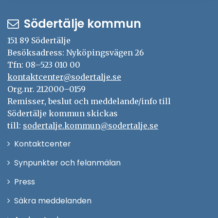
Södertälje kommun
151 89 Södertälje
Besöksadress: Nyköpingsvägen 26
Tfn: 08–523 010 00
kontaktcenter@sodertalje.se
Org.nr. 212000–0159
Remisser, beslut och meddelande/info till
Södertälje kommun skickas
till:
sodertalje.kommun@sodertalje.se
Öppna
Kontaktcenter
i
Synpunkter och felanmälan
nytt
Öppna
Press
fönster
i
Säkra meddelanden
nytt