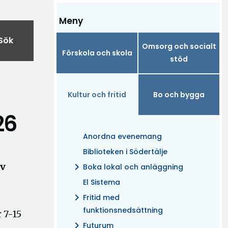
Meny
Sök
Omsorg och socialt
Förskola och skola
stöd
Kultur och fritid
Bo och bygga
26
Anordna evenemang
Biblioteken i Södertälje
av
chevron_right
Boka lokal och anläggning
El Sistema
chevron_right
Fritid med
funktionsnedsättning
 7-15
chevron_right
Futurum