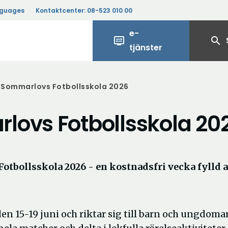
nguages
Kontaktcenter:
08-523 010 00
e-
display_settings
search
tjänster
 Sommarlovs Fotbollsskola 2026
lovs Fotbollsskola 20
tbollsskola 2026 - en kostnadsfri vecka fylld 
n 15-19 juni och riktar sig till barn och ungdomar