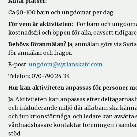
Antal platser:
Ca 90-100 barn och ungdomar per dag.
För vem är aktiviteten:
För barn och ungdomar
kostnadsfri och öppen för alla, oavsett tidigare
Behövs föranmälan?
Ja, anmälan görs via Syri
för anmälan och frågor.
E-post:
ungdom@syrianskafc.com
Telefon: 070-790 24 34
Hur kan aktiviteten anpassas för personer 
Ja. Aktiviteten kan anpassas efter deltagarnas
och inkluderande miljö där alla barn ska känna
och funktionsförmåga, och ledare kan avsätta ex
vårdnadshavare kontaktar föreningen i samban
stöd.