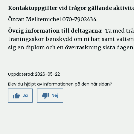
Kontaktuppgifter vid frågor gällande aktivit
Özcan Melkemichel 070-7902434
Övrig information till deltagarna:
Ta med trän
träningsskor, benskydd om ni har, samt vatten
sig en diplom och en överraskning sista dagen
Uppdaterad: 2026-05-22
Blev du hjälpt av informationen på den här sidan?
thumb_up
thumb_down
Ja
Nej