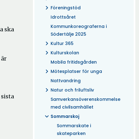
chevron_right
Föreningstöd
Idrottsåret
Kommunkoreograferna i
la ska
Södertälje 2025
chevron_right
Kultur 365
chevron_right
Kulturskolan
 är
Mobila fritidsgården
chevron_right
Mötesplatser för unga
Nattvandring
chevron_right
Natur och friluftsliv
sista
Samverkansöverenskommelse
med civilsamhället
expand_more
Sommarskoj
Sommarskate i
skateparken