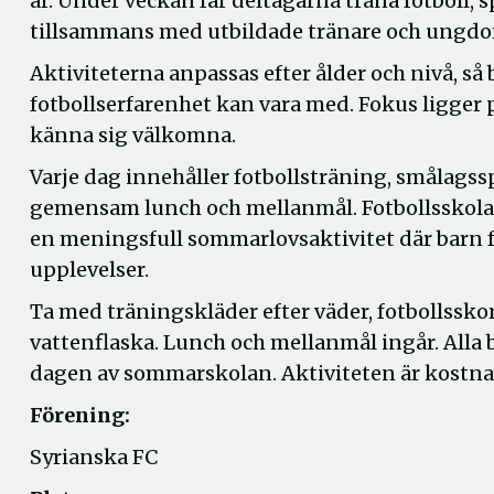
år. Under veckan får deltagarna träna fotboll, s
tillsammans med utbildade tränare och ungdo
Aktiviteterna anpassas efter ålder och nivå, så
fotbollserfarenhet kan vara med. Fokus ligger p
känna sig välkomna.
Varje dag innehåller fotbollsträning, smålagss
gemensam lunch och mellanmål. Fotbollsskola
en meningsfull sommarlovsaktivitet där barn får
upplevelser.
Ta med träningskläder efter väder, fotbollssko
vattenflaska. Lunch och mellanmål ingår. Alla 
dagen av sommarskolan. Aktiviteten är kostnad
Förening:
Syrianska FC