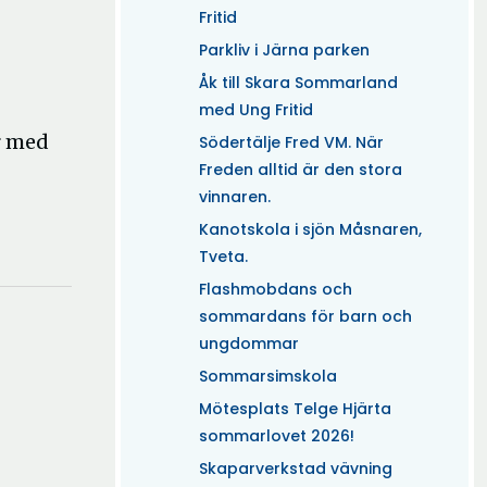
Fritid
Parkliv i Järna parken
Åk till Skara Sommarland
med Ung Fritid
r med
Södertälje Fred VM. När
Freden alltid är den stora
vinnaren.
Kanotskola i sjön Måsnaren,
Tveta.
Flashmobdans och
sommardans för barn och
ungdommar
Sommarsimskola
Mötesplats Telge Hjärta
sommarlovet 2026!
Skaparverkstad vävning