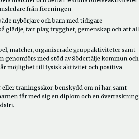
pela matcher och delta i lekfulla rörelseaktiviteter
msledare från föreningen.
 både nybörjare och barn med tidigare
å glädje, fair play, trygghet, gemenskap och att al
pel, matcher, organiserade gruppaktiviteter samt
n genomförs med stöd av Södertälje kommun och
 möjlighet till fysisk aktivitet och positiva
r eller träningsskor, benskydd om ni har, samt
barnen får med sig en diplom och en överraskning 
sfri.