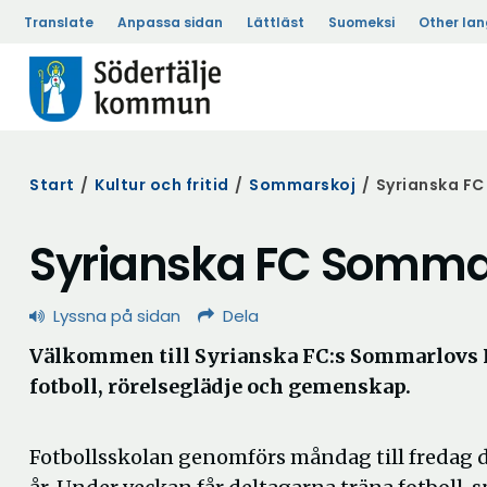
Translate
Anpassa sidan
Lättläst
Suomeksi
Other la
Start
/
Kultur och fritid
/
Sommarskoj
/
Syrianska FC
Syrianska FC Sommar
Lyssna på sidan
Dela
Välkommen till Syrianska FC:s Sommarlovs Fo
fotboll, rörelseglädje och gemenskap.
Fotbollsskolan genomförs måndag till fredag de