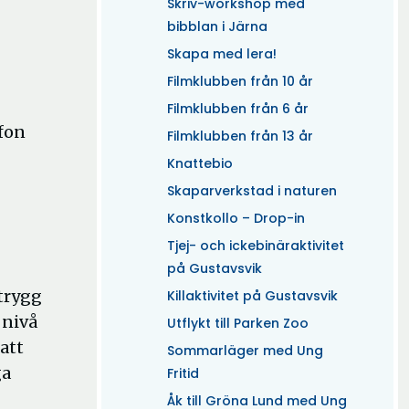
Skriv-workshop med
bibblan i Järna
Skapa med lera!
Filmklubben från 10 år
Filmklubben från 6 år
efon
Filmklubben från 13 år
Knattebio
Skaparverkstad i naturen
Konstkollo – Drop-in
Tjej- och ickebinäraktivitet
på Gustavsvik
 trygg
Killaktivitet på Gustavsvik
 nivå
Utflykt till Parken Zoo
att
Sommarläger med Ung
ga
Fritid
Åk till Gröna Lund med Ung