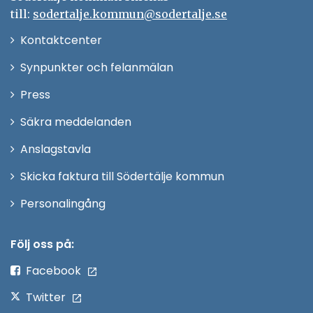
till:
sodertalje.kommun@sodertalje.se
Öppna
Kontaktcenter
i
Synpunkter och felanmälan
nytt
Öppna
Press
fönster
i
Säkra meddelanden
nytt
Anslagstavla
fönster
Skicka faktura till Södertälje kommun
Öppna
Personalingång
i
nytt
Följ oss på:
fönster
Facebook
Twitter