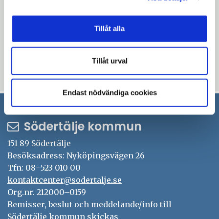
Tillåt alla
Uppdaterad: 2026-05-25
Blev du hjälpt av informationen på den här sidan?
Tillåt urval
thumb_up
thumb_down
Ja
Nej
Endast nödvändiga cookies
Södertälje kommun
151 89 Södertälje
Besöksadress: Nyköpingsvägen 26
Tfn: 08–523 010 00
kontaktcenter@sodertalje.se
Org.nr. 212000–0159
Remisser, beslut och meddelande/info till
Södertälje kommun skickas