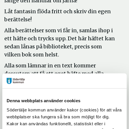
länge den handlar om Järna!
Låt fantasin flöda fritt och skriv din egen
berättelse!
Alla berättelser som vi får in, samlas ihop i
ett häfte och trycks upp. Det här häftet kan
sedan lånas på biblioteket, precis som
vilken bok som helst.
Alla som lämnar in en text kommer
dessutom att få ett eget häfte med alla
berättelser i, att ta med sig hem.
Mejla din berättelse
till
jarna.bibliotek@sodertalje.se
Denna webbplats använder cookies
Södertälje kommun använder kakor (cookies) för att våra
Plats:
Järna bibliotek
webbplatser ska fungera så bra som möjligt för dig.
Datum och tid:
H
ela sommaren, inlämning
Kakor kan användas funktionellt, statistiskt eller i