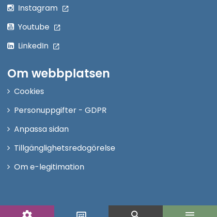
Instagram
Youtube
LinkedIn
Om webbplatsen
Cookies
Personuppgifter - GDPR
Anpassa sidan
Tillgänglighetsredogörelse
Om e-legitimation
settings
search
menu
display_settings