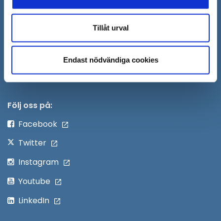
fönster
i
Säkra meddelanden
nytt
Tillåt urval
Anslagstavla
fönster
Skicka faktura till Södertälje kommun
Endast nödvändiga cookies
Öppna
Personalingång
i
nytt
Följ oss på:
fönster
Facebook
Twitter
Instagram
Youtube
LinkedIn