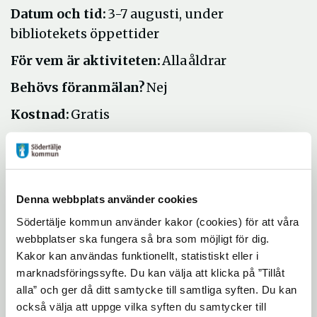
Datum och tid:
3-7 augusti, under
bibliotekets öppettider
För vem är aktiviteten:
Alla åldrar
Behövs föranmälan?
Nej
Kostnad:
Gratis
Passar aktiviteten för personer med
funktionsnedsättning:
Ja
Kontaktuppgifter vid frågor gällande
Denna webbplats använder cookies
aktiviteten:
hovsjo.bibliotek@sodertalje.se
Södertälje kommun använder kakor (cookies) för att våra
Övrig information till deltagarna:
webbplatser ska fungera så bra som möjligt för dig.
Kakor kan användas funktionellt, statistiskt eller i
Uppdaterad: 2026-05-22
marknadsföringssyfte. Du kan välja att klicka på ”Tillåt
alla” och ger då ditt samtycke till samtliga syften. Du kan
Blev du hjälpt av informationen på den här sidan?
också välja att uppge vilka syften du samtycker till