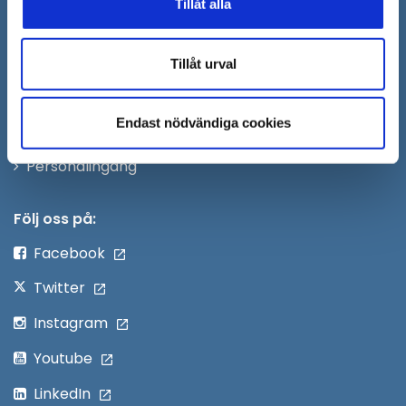
nytt
Tillåt alla
Öppna
Press
fönster
i
Säkra meddelanden
Tillåt urval
nytt
Anslagstavla
fönster
Endast nödvändiga cookies
Skicka faktura till Södertälje kommun
Öppna
Personalingång
i
nytt
Följ oss på:
fönster
Facebook
Twitter
Instagram
Youtube
LinkedIn