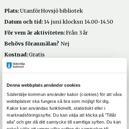
Plats:
Utanför Hovsjö bibliotek
Datum och tid:
14 juni klocksn 14.00-14.50
För vem är aktiviteten:
Från 3 år
Behövs föranmälan?
Nej
Kostnad:
Gratis
Anpassas aktiviteten för personer med
funktionsnedsättning:
Ja
Kontaktuppgifter vid frågor gällande
Denna webbplats använder cookies
aktiviteten:
hovsjo.bibliotek@sodertalje.se
Södertälje kommun använder kakor (cookies) för att våra
webbplatser ska fungera så bra som möjligt för dig.
Kakor kan användas funktionellt, statistiskt eller i
marknadsföringssyfte. Du kan välja att klicka på ”Tillåt
Uppdaterad: 2026-05-22
alla” och ger då ditt samtycke till samtliga syften. Du kan
Blev du hjälpt av informationen på den här sidan?
också välja att uppge vilka syften du samtycker till