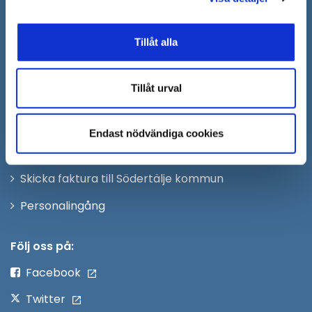
till:
sodertalje.kommun@sodertalje.se
Öppna
Kontaktcenter
Tillåt alla
i
Synpunkter och felanmälan
nytt
Tillåt urval
Öppna
Press
fönster
i
Säkra meddelanden
nytt
Endast nödvändiga cookies
Anslagstavla
fönster
Skicka faktura till Södertälje kommun
Öppna
Personalingång
i
nytt
Följ oss på:
fönster
Facebook
Twitter