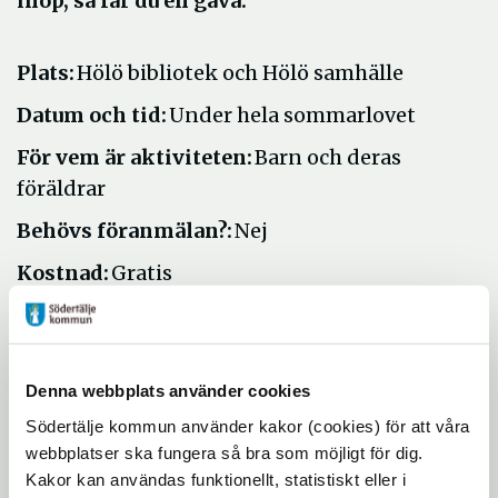
ihop, så får du en gåva.
Plats:
Hölö bibliotek och Hölö samhälle
Datum och tid:
Under hela sommarlovet
För vem är aktiviteten:
Barn och deras
föräldrar
Behövs föranmälan?:
Nej
Kostnad:
Gratis
Om aktiviteten anpassas för personer med
funktionsnedsättning:
Nej
Kontaktuppgifter vid frågor gällande
Denna webbplats använder cookies
aktiviteten:
holo.bibliotek@sodertalje.se
Södertälje kommun använder kakor (cookies) för att våra
webbplatser ska fungera så bra som möjligt för dig.
Övrig information till deltagarna:
QR-kod
Kakor kan användas funktionellt, statistiskt eller i
finns på skattjaktsplakaten med