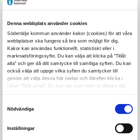
18.00 til cirka 20.00
För vem är aktiviteten:
För ungdomar från
Denna webbplats använder cookies
13 år.
Södertälje kommun använder kakor (cookies) för att våra
Behövs föranmälan?
Hämta din gratisbiljett
webbplatser ska fungera så bra som möjligt för dig.
Kakor kan användas funktionellt, statistiskt eller i
på biblioteket.
marknadsföringssyfte. Du kan välja att klicka på ”Tillåt
Kostnad:
Gratis
alla” och ger då ditt samtycke till samtliga syften. Du kan
också välja att uppge vilka syften du samtycker till
Om aktiviteten anpassas för personer med
genom att välja dessa här nedan och därefter klicka i
funktionsnedsättning:
Ja
rutan ”Tillåt urval”. Du kan när som helst ta tillbaka ditt
Kontaktuppgifter vid frågor gällande
samtycke genom att öppna CookieBot på vår sida och
klicka på ”Ta tillbaka samtycke”. Genom att klicka på
aktiviteten:
jarna.bibliotek@sodertalje.se
Samtyckesval
"Visa detaljer" kan du läsa om hur kakorna används och
Nödvändiga
hur vi och våra leverantörer inhämtar och behandlar
personuppgifter.
Inställningar
Uppdaterad: 2026-05-21