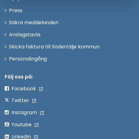
nytt
Öppna
Press
fönster
i
Säkra meddelanden
nytt
Anslagstavla
fönster
Skicka faktura till Södertälje kommun
Öppna
Personalingång
i
nytt
Följ oss på:
fönster
Facebook
Twitter
Instagram
Youtube
LinkedIn