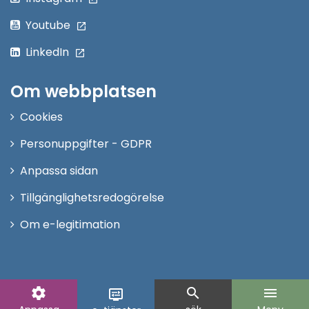
Youtube
LinkedIn
Om webbplatsen
Cookies
Personuppgifter - GDPR
Anpassa sidan
Tillgänglighetsredogörelse
Om e-legitimation
settings
search
menu
display_settings