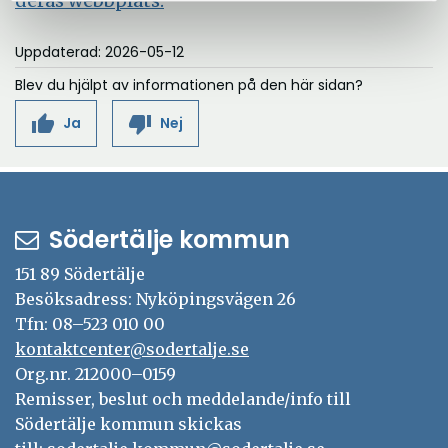
deras webbplats.
Uppdaterad: 2026-05-12
Blev du hjälpt av informationen på den här sidan?
thumb_up
thumb_down
Ja
Nej
Södertälje kommun
151 89 Södertälje
Besöksadress: Nyköpingsvägen 26
Tfn: 08–523 010 00
kontaktcenter@sodertalje.se
Org.nr. 212000–0159
Remisser, beslut och meddelande/info till
Södertälje kommun skickas