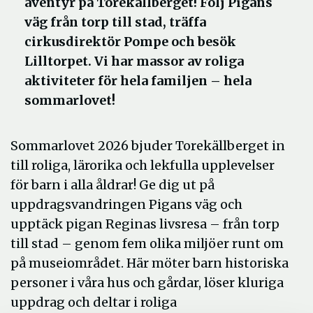
äventyr på Torekällberget! Följ Pigans
väg från torp till stad, träffa
cirkusdirektör Pompe och besök
Lilltorpet. Vi har massor av roliga
aktiviteter för hela familjen – hela
sommarlovet!
Sommarlovet 2026 bjuder Torekällberget in
till roliga, lärorika och lekfulla upplevelser
för barn i alla åldrar! Ge dig ut på
uppdragsvandringen Pigans väg och
upptäck pigan Reginas livsresa – från torp
till stad – genom fem olika miljöer runt om
på museiområdet. Här möter barn historiska
personer i våra hus och gårdar, löser kluriga
uppdrag och deltar i roliga