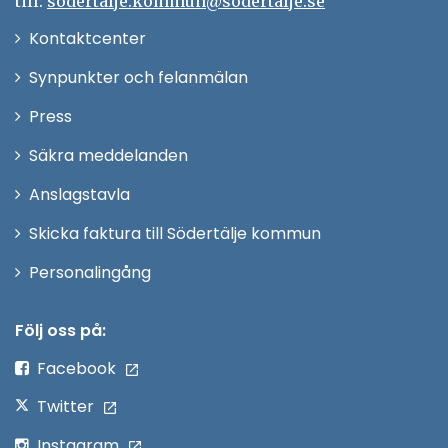
till:
sodertalje.kommun@sodertalje.se
Öppna
Kontaktcenter
i
Synpunkter och felanmälan
nytt
Öppna
Press
fönster
i
Säkra meddelanden
nytt
Anslagstavla
fönster
Skicka faktura till Södertälje kommun
Öppna
Personalingång
i
nytt
Följ oss på:
fönster
Facebook
Twitter
Instagram