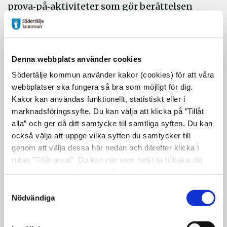
prova‑på‑aktiviteter som gör berättelsen
levande och lätt att ta till sig. Pigans väg är
inspirerat av ett verkligt livsöde.
På helgerna får sommardagarna ett extra
Denna webbplats använder cookies
lager av magi när en kringresande artist
Södertälje kommun använder kakor (cookies) för att våra
intar området. Cirkusdirektör Pompe
webbplatser ska fungera så bra som möjligt för dig.
trampar fram längs grusvägarna. När
Kakor kan användas funktionellt, statistiskt eller i
publiken samlas förvandlas den märkliga
marknadsföringssyfte. Du kan välja att klicka på ”Tillåt
alla” och ger då ditt samtycke till samtliga syften. Du kan
cykeln till en liten cirkus fylld av akrobatik,
också välja att uppge vilka syften du samtycker till
jonglering, magi och musik.
genom att välja dessa här nedan och därefter klicka i
Därtill är Lilltorpet öppet varje dag, med
rutan ”Tillåt urval”. Du kan när som helst ta tillbaka ditt
klapphage, halmhopp och lekstuga.
samtycke genom att öppna CookieBot på vår sida och
klicka på ”Ta tillbaka samtycke”. Genom att klicka på
Sagostund på Lilltorpet dagligen kl. 14.00.
Samtyckesval
"Visa detaljer" kan du läsa om hur kakorna används och
Nödvändiga
En guidad tur till djuren ges varje dag kl.
hur vi och våra leverantörer inhämtar och behandlar
13.30. För den som vill pyssla och leka
personuppgifter.