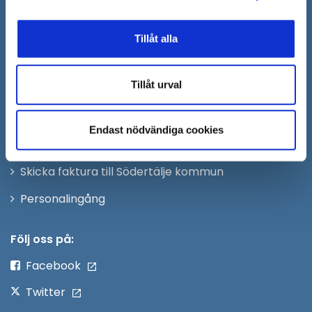
till:
sodertalje.kommun@sodertalje.se
Öppna
Kontaktcenter
Tillåt alla
i
Synpunkter och felanmälan
nytt
Tillåt urval
Öppna
Press
fönster
i
Säkra meddelanden
nytt
Endast nödvändiga cookies
Anslagstavla
fönster
Skicka faktura till Södertälje kommun
Öppna
Personalingång
i
nytt
Följ oss på:
fönster
Facebook
Twitter