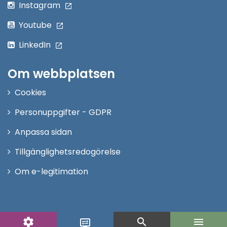
Instagram
Youtube
LinkedIn
Om webbplatsen
Cookies
Personuppgifter - GDPR
Anpassa sidan
Tillgänglighetsredogörelse
Om e-legitimation
settings
search
menu
display_settings