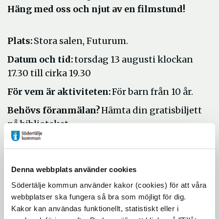
Häng med oss och njut av en filmstund!
Plats:
Stora salen, Futurum.
Datum och tid:
torsdag 13 augusti klockan
17.30 till cirka 19.30
För vem är aktiviteten:
För barn från 10 år.
Behövs föranmälan?
Hämta din gratisbiljett
på biblioteket.
Kostnad:
Gratis
Om aktiviteten anpassas för personer med
Denna webbplats använder cookies
funktionsnedsättning:
Södertälje kommun använder kakor (cookies) för att våra
Ja
webbplatser ska fungera så bra som möjligt för dig.
Kakor kan användas funktionellt, statistiskt eller i
Kontaktuppgifter vid frågor gällande