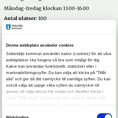
Måndag-fredag klockan 13.00-16.00
Antal platser:
100
För vem är aktiviteten:
Födda 2019- 2012
Behövs föranmälan? J
a via
Sportadmin
Denna webbplats använder cookies
Hur kan aktiviteten anpassas för personer
Södertälje kommun använder kakor (cookies) för att våra
med funktionsnedsättning:
webbplatser ska fungera så bra som möjligt för dig.
Alla som kan hoppa och springa själva är
Kakor kan användas funktionellt, statistiskt eller i
välkomna att delta, behöva man en extra
marknadsföringssyfte. Du kan välja att klicka på ”Tillåt
alla” och ger då ditt samtycke till samtliga syften. Du kan
vuxen är man välkommen att ta med sig en
också välja att uppge vilka syften du samtycker till
vuxen.
genom att välja dessa här nedan och därefter klicka i
Kontaktuppgifter vid frågor gällande
rutan ”Tillåt urval”. Du kan när som helst ta tillbaka ditt
samtycke genom att öppna CookieBot på vår sida och
aktiviteten:
klicka på ”Ta tillbaka samtycke”. Genom att klicka på
Samtyckesval
kansli@sgsf.se
"Visa detaljer" kan du läsa om hur kakorna används och
Nödvändiga