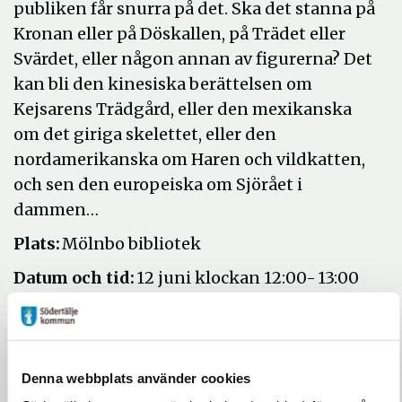
publiken får snurra på det. Ska det stanna på
Kronan eller på Döskallen, på Trädet eller
Svärdet, eller någon annan av figurerna? Det
kan bli den kinesiska berättelsen om
Kejsarens Trädgård, eller den mexikanska
om det giriga skelettet, eller den
nordamerikanska om Haren och vildkatten,
och sen den europeiska om Sjörået i
dammen…
Plats:
Mölnbo bibliotek
Datum och tid:
12 juni klockan 12:00- 13:00
För vem är aktiviteten:
Passar bäst för dig
som är cirka 7 till 10 år.
Behövs föranmälan?
Nej
Denna webbplats använder cookies