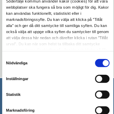
Kostnad:
Gratis
Södertälje kommun använder kakor (cookies) för att våra
webbplatser ska fungera så bra som möjligt för dig. Kakor
Om aktiviteten anpassas för personer med
kan användas funktionellt, statistiskt eller i
funktionsnedsättning:
Ja
marknadsföringssyfte. Du kan välja att klicka på ”Tillåt
alla” och ger då ditt samtycke till samtliga syften. Du kan
Kontaktuppgifter vid frågor gällande
också välja att uppge vilka syften du samtycker till genom
aktiviteten:
molnbo.bibliotek@sodertalje.se
att välja dessa här nedan och därefter klicka i rutan ”Tillåt
urval”. Du kan när som helst ta tillbaka ditt samtycke
Uppdaterad: 2026-05-22
genom att öppna CookieBot på vår sida och klicka på ”Ta
Blev du hjälpt av informationen på den här sidan?
tillbaka samtycke”. Genom att klicka på "Visa detaljer"
Samtyckesval
kan du läsa om hur kakorna används och hur vi och våra
Nödvändiga
thumb_up
thumb_down
Ja
Nej
leverantörer inhämtar och behandlar personuppgifter.
Inställningar
Södertälje kommun
Statistik
151 89 Södertälje
Besöksadress: Nyköpingsvägen 26
Marknadsföring