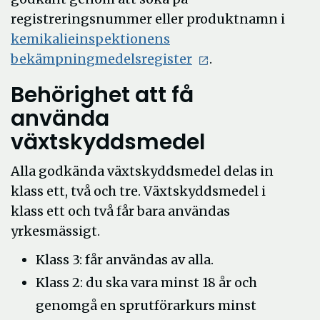
registreringsnummer eller produktnamn i
kemikalieinspektionens
Öppna
bekämpningmedelsregister
.
i
Behörighet att få
nytt
använda
fönster
växtskyddsmedel
Alla godkända växtskyddsmedel delas in
klass ett, två och tre. Växtskyddsmedel i
klass ett och två får bara användas
yrkesmässigt.
Klass 3: får användas av alla.
Klass 2: du ska vara minst 18 år och
genomgå en sprutförarkurs minst