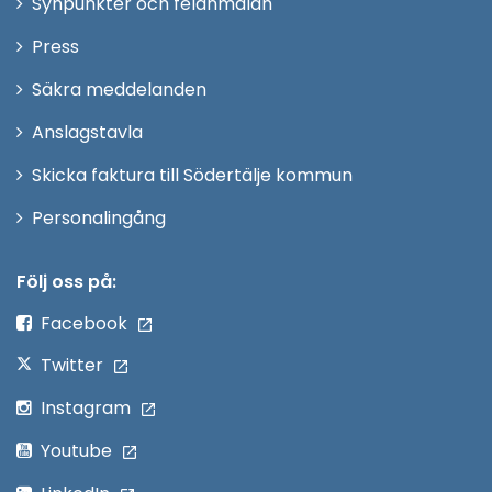
Synpunkter och felanmälan
nytt
Öppna
Press
fönster
i
Säkra meddelanden
nytt
Anslagstavla
fönster
Skicka faktura till Södertälje kommun
Öppna
Personalingång
i
nytt
Följ oss på:
fönster
Facebook
Twitter
Instagram
Youtube