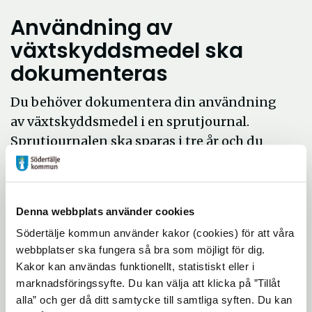
Användning av
växtskyddsmedel ska
dokumenteras
Du behöver dokumentera din användning
av växtskyddsmedel i en sprutjournal.
Sprutjournalen ska sparas i tre år och du
behöver visa upp den vid ett tillsynsbesök
om du blir tillfrågad.
Om du anlitar en entreprenör för spridning
Denna webbplats använder cookies
av växtskyddsmedel ska både den som utför
Södertälje kommun använder kakor (cookies) för att våra
arbetet och den som är uppdragsgivare
webbplatser ska fungera så bra som möjligt för dig.
kunna visa dokumentationen vid en
Kakor kan användas funktionellt, statistiskt eller i
kontroll.
marknadsföringssyfte. Du kan välja att klicka på ”Tillåt
alla” och ger då ditt samtycke till samtliga syften. Du kan
Du kan med fördel utgå ifrån mallarna