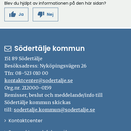
Blev du hjälpt av informationen på den här sidan?
thumb_up
thumb_down
Ja
Nej
Södertälje kommun
151 89 Södertälje
Besöksadress: Nyköpingsvägen 26
Tfn: 08–523 010 00
kontaktcenter@sodertalje.se
Org.nr. 212000–0159
Remisser, beslut och meddelande/info till
Södertälje kommun skickas
till:
sodertalje.kommun@sodertalje.se
Öppna
Kontaktcenter
i