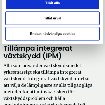
Tillåt alla
Vid all bekämpning ska det finnas ett
skyddsavstånd mellan det bekämpade
objektet och det som kan ta skada av
Tillåt urval
bekämpningsmedlet. De skyddsavstånd
som använts vid spridningen ska
Endast nödvändiga cookies
dokumenteras i sprutjournalen.
Tillämpa integrerat
växtskydd (IPM)
Alla som använder växtskyddsmedel
yrkesmässigt ska tillämpa integrerat
växtskydd. Integrerat växtskydd innebär
att välja de lämpligaste av alla tillgängliga
metoder för att minska risken för
växtskyddsproblem och hålla
användningen av växtskyddsmedel på