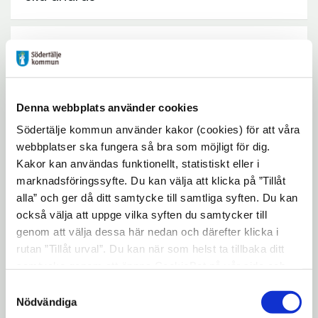
Vilka typer av krav ställs på en lokal
expand_more
där barn ska vistas?
Denna webbplats använder cookies
Egenkontroll i skolor och förskolor
expand_more
Södertälje kommun använder kakor (cookies) för att våra
webbplatser ska fungera så bra som möjligt för dig.
Kakor kan användas funktionellt, statistiskt eller i
Länkar
expand_more
marknadsföringssyfte. Du kan välja att klicka på ”Tillåt
alla” och ger då ditt samtycke till samtliga syften. Du kan
också välja att uppge vilka syften du samtycker till
smartphone
Kontaktuppgifter
genom att välja dessa här nedan och därefter klicka i
rutan ”Tillåt urval”. Du kan när som helst ta tillbaka ditt
samtycke genom att öppna CookieBot på vår sida och
person
Miljökontoret
klicka på ”Ta tillbaka samtycke”. Genom att klicka på
Samtyckesval
phone
"Visa detaljer" kan du läsa om hur kakorna används och
08-523 010 00
Nödvändiga
hur vi och våra leverantörer inhämtar och behandlar