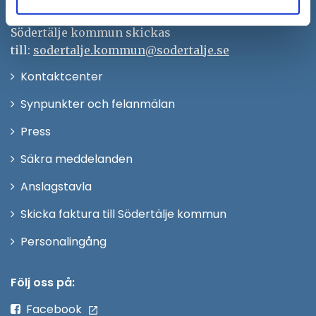
Remisser, beslut och meddelande/info till
Södertälje kommun skickas
till:
sodertalje.kommun@sodertalje.se
Öppna
Kontaktcenter
i
Synpunkter och felanmälan
nytt
Öppna
Press
fönster
i
Säkra meddelanden
nytt
Anslagstavla
fönster
Skicka faktura till Södertälje kommun
Öppna
Personalingång
i
nytt
Följ oss på:
fönster
Facebook