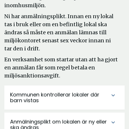
inomhusmiljön.
Ni har anmälningsplikt. Innan en ny lokal
tas i bruk eller om en befintlig lokal ska
ändras så måste en anmälan lämnas till
miljökontoret senast sex veckor innan ni
tar den i drift.
En verksamhet som startar utan att ha gjort
en anmälan får som regel betala en
miljösanktionsavgift.
Kommunen kontrollerar lokaler där
expand_more
barn vistas
Anmälningsplikt om lokalen är ny eller
expand_more
ska ändras