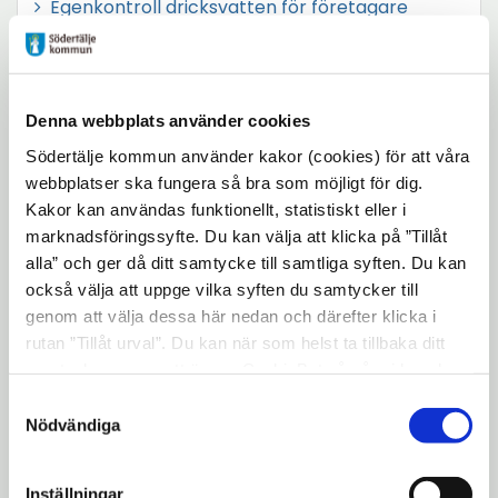
Egenkontroll dricksvatten för företagare
Egenkontroll för dig som driver skola eller
förskola
Denna webbplats använder cookies
Egenkontroll för försäljning av folköl, tobak och
Södertälje kommun använder kakor (cookies) för att våra
receptfria läkemedel
webbplatser ska fungera så bra som möjligt för dig.
Kakor kan användas funktionellt, statistiskt eller i
Ö
Egenkontroll enligt miljöbalken
marknadsföringssyfte. Du kan välja att klicka på ”Tillåt
p
alla” och ger då ditt samtycke till samtliga syften. Du kan
också välja att uppge vilka syften du samtycker till
p
smartphone
Kontaktuppgifter
genom att välja dessa här nedan och därefter klicka i
n
rutan ”Tillåt urval”. Du kan när som helst ta tillbaka ditt
a
samtycke genom att öppna CookieBot på vår sida och
person
Miljökontoret
i
klicka på ”Ta tillbaka samtycke”. Genom att klicka på
Samtyckesval
n
"Visa detaljer" kan du läsa om hur kakorna används och
Nödvändiga
phone
08-523 010 00
y
hur vi och våra leverantörer inhämtar och behandlar
mail
personuppgifter.
miljokontoret@sodertalje.se
t
Inställningar