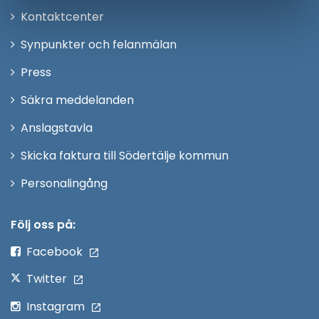
Öppna
Kontaktcenter
i
Synpunkter och felanmälan
nytt
Öppna
Press
fönster
i
Säkra meddelanden
nytt
Anslagstavla
fönster
Skicka faktura till Södertälje kommun
Öppna
Personalingång
i
nytt
Följ oss på:
fönster
Facebook
Twitter
Instagram