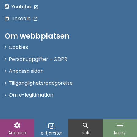
Youtube
LinkedIn
Om webbplatsen
Cookies
Personuppgifter - GDPR
Anpassa sidan
Tillgänglighetsredogörelse
Om e-legitimation
settings
search
menu
display_settings
Anpassa
sök
Meny
e-tjänster