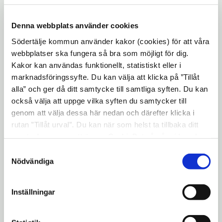
skola/ utbyggnad av skola och dess för- och
nackdelar. Programmet följer till stora delar
Denna webbplats använder cookies
den fördjupade översiktsplanens
Södertälje kommun använder kakor (cookies) för att våra
intentioner och kommer att delas upp i ett
webbplatser ska fungera så bra som möjligt för dig.
flertalet detaljplaner. Programområdet är ca
Kakor kan användas funktionellt, statistiskt eller i
150 ha stort.
marknadsföringssyfte. Du kan välja att klicka på ”Tillåt
alla” och ger då ditt samtycke till samtliga syften. Du kan
Program
också välja att uppge vilka syften du samtycker till
genom att välja dessa här nedan och därefter klicka i
rutan ”Tillåt urval”. Du kan när som helst ta tillbaka ditt
(1,69 MB)
Planprogram.pdf
samtycke genom att öppna CookieBot på vår sida och
klicka på ”Ta tillbaka samtycke”. Genom att klicka på
(3,06 MB)
Programområdet.pdf
Samtyckesval
"Visa detaljer" kan du läsa om hur kakorna används och
Nödvändiga
hur vi och våra leverantörer inhämtar och behandlar
(520,21 kB)
Programsamrådsredogörelse.pdf
personuppgifter.
Inställningar
smartphone
Kontaktuppgifter