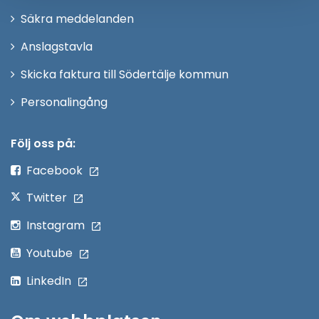
i
Säkra meddelanden
nytt
Anslagstavla
fönster
Skicka faktura till Södertälje kommun
Öppna
Personalingång
i
nytt
Följ oss på:
fönster
Facebook
Twitter
Instagram
Youtube
LinkedIn