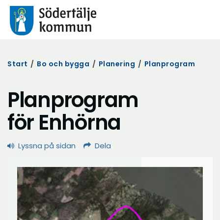
Start
/
Bo och bygga
/
Planering
/
Planprogram
Planprogram
för Enhörna
Lyssna på sidan
Dela