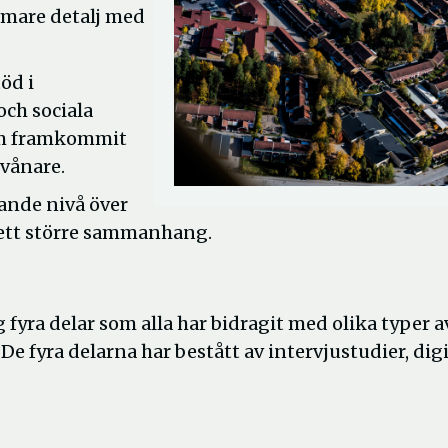
rmare detalj med
öd i
och sociala
som framkommit
vånare.
ande nivå över
 ett större sammanhang.
yra delar som alla har bidragit med olika typer a
e fyra delarna har bestått av intervjustudier, digi