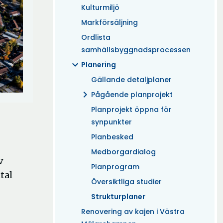
Kulturmiljö
Markförsäljning
Ordlista
samhällsbyggnadsprocessen
expand_more
Planering
Gällande detaljplaner
chevron_right
Pågående planprojekt
Planprojekt öppna för
synpunkter
Planbesked
Medborgardialog
v
Planprogram
tal
Översiktliga studier
Strukturplaner
Renovering av kajen i Västra