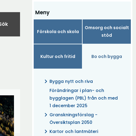
Meny
Sök
Omsorg och socialt
Förskola och skola
stöd
Kultur och fritid
Bo och bygga
chevron_right
Bygga nytt och riva
Förändringar i plan- och
bygglagen (PBL) från och med
1 december 2025
chevron_right
Granskningsförslag -
Översiktsplan 2050
chevron_right
Kartor och lantmäteri