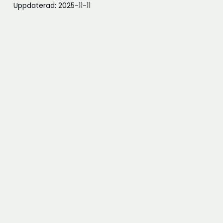
t
Uppdaterad: 2025-11-11
t
f
ö
n
s
t
e
r