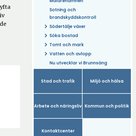
Mälarehamnen
yfta
Sotning och
iv
brandskyddskontroll
ede
chevron_right
Södertälje växer
chevron_right
Söka bostad
chevron_right
Tomt och mark
chevron_right
Vatten och avlopp
Nu utvecklar vi Brunnsäng
Stad och trafik
Miljö och hälsa
Arbete och näringsliv
Kommun och politik
Kontaktcenter