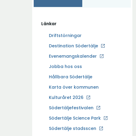
Länkar
Driftstörningar
Ö
Destination Södertälje
p
Evenemangskalender
p
Ö
Jobba hos oss
n
p
a
Hållbara Södertälje
p
i
Karta över kommunen
n
n
a
Kulturåret 2026
y
i
t
Södertäljefestivalen
n
t
Ö
Södertälje Science Park
y
f
p
t
Södertälje stadsscen
ö
p
t