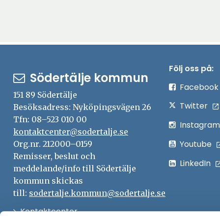
Följ oss på:
Södertälje kommun
Facebook
151 89 Södertälje
Twitter
Besöksadress: Nyköpingsvägen 26
Tfn: 08–523 010 00
Instagram
kontaktcenter@sodertalje.se
Youtube
Org.nr. 212000–0159
Remisser, beslut och
LinkedIn
meddelande/info till Södertälje
kommun skickas
till:
sodertalje.kommun@sodertalje.se
Öppna
Kontaktcenter