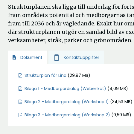
Strukturplanen ska ligga till underlag för fort
fram områdets potenital och medborgarnas tank
fram till 2036 och är vägledande. Exakt hur om
där strukturplanen utgör en samlad bild av ex
verksamheter, stråk, parker och grönområden.
smartphone
Kontaktuppgifter
Dokument
Ö
Strukturplan för Lina
(29,97 MB)
p
Bilaga 1 - Medborgardialog (Webenkät)
(4,09 MB)
p
n
Bilaga 2 - Medborgardialog (Workshop 1)
(34,53 MB)
a
i
Bilaga 3 - Medborgardialog (Workshop 2)
(9,59 MB)
n
y