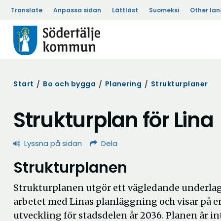
Translate
Anpassa sidan
Lättläst
Suomeksi
Other la
Start
/
Bo och bygga
/
Planering
/
Strukturplaner
Strukturplan för Lina
Lyssna på sidan
Dela
Strukturplanen
Strukturplanen utgör ett vägledande underlag 
arbetet med Linas planläggning och visar på e
utveckling för stadsdelen år 2036. Planen är in