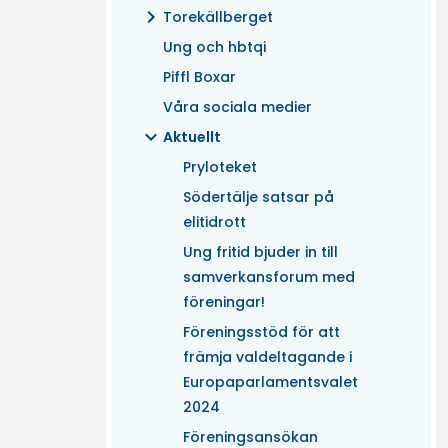
chevron_right
Torekällberget
Ung och hbtqi
Piffl Boxar
Våra sociala medier
expand_more
Aktuellt
Pryloteket
Södertälje satsar på
elitidrott
Ung fritid bjuder in till
samverkansforum med
föreningar!
Föreningsstöd för att
främja valdeltagande i
Europaparlamentsvalet
2024
Föreningsansökan