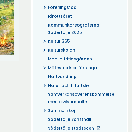
chevron_right
Föreningstöd
Idrottsåret
Kommunkoreograferna i
Södertälje 2025
chevron_right
Kultur 365
chevron_right
Kulturskolan
Mobila fritidsgården
chevron_right
Mötesplatser för unga
Nattvandring
chevron_right
Natur och friluftsliv
Samverkansöverenskommelse
med civilsamhället
chevron_right
Sommarskoj
Södertälje konsthall
Södertälje stadsscen