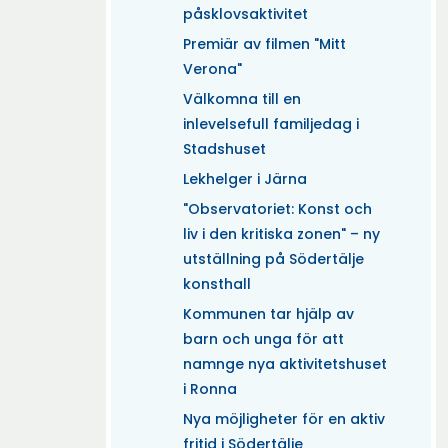
påsklovsaktivitet
Premiär av filmen "Mitt
Verona"
Välkomna till en
inlevelsefull familjedag i
Stadshuset
Lekhelger i Järna
"Observatoriet: Konst och
liv i den kritiska zonen" – ny
utställning på Södertälje
konsthall
Kommunen tar hjälp av
barn och unga för att
namnge nya aktivitetshuset
i Ronna
Nya möjligheter för en aktiv
fritid i Södertälje