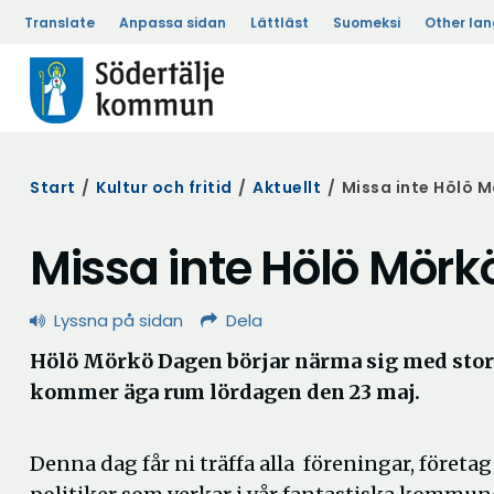
Translate
Anpassa sidan
Lättläst
Suomeksi
Other la
Start
/
Kultur och fritid
/
Aktuellt
/
Missa inte Hölö 
Missa inte Hölö Mör
Lyssna på sidan
Dela
Hölö Mörkö Dagen börjar närma sig med sto
kommer äga rum lördagen den 23 maj.
Denna dag får ni träffa alla föreningar, företag