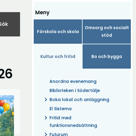
Meny
Sök
Omsorg och socialt
Förskola och skola
stöd
Kultur och fritid
Bo och bygga
26
Anordna evenemang
Biblioteken i Södertälje
chevron_right
Boka lokal och anläggning
El Sistema
chevron_right
Fritid med
funktionsnedsättning
chevron_right
Futurum