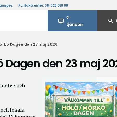
nguages
Kontaktcenter:
08-523 010 00
e-
display_settings
search
tjänster
Mörkö Dagen den 23 maj 2026
kö Dagen den 23 maj 20
rmsteg och
 och lokala