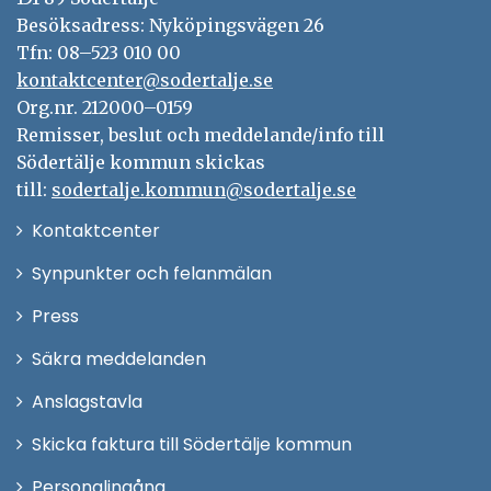
Besöksadress: Nyköpingsvägen 26
Tfn: 08–523 010 00
kontaktcenter@sodertalje.se
Org.nr. 212000–0159
Remisser, beslut och meddelande/info till
Södertälje kommun skickas
till:
sodertalje.kommun@sodertalje.se
Öppna
Kontaktcenter
i
Synpunkter och felanmälan
nytt
Öppna
Press
fönster
i
Säkra meddelanden
nytt
Anslagstavla
fönster
Skicka faktura till Södertälje kommun
Öppna
Personalingång