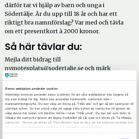
därför tar vi hjälp av barn och unga i
Södertälje. Är du upp till 18 år och har ett
riktigt bra namnförslag? Var med och tävla
om ett presentkort à 2000 kronor.
Så här tävlar du:
Mejla ditt bidrag till
nymotesplats@sodertalje.se och märk
mejlet med ”Namntävling”. Glöm inte att
ange namn, telefonnummer, e-postadress
Denna webbplats använder cookies
och din ålder.
Södertälje kommun använder kakor (cookies) för att våra webbplatser ska fungera så
bra som möjligt för dig. Kakor kan användas funktionellt, statistiskt eller i
Du kan också lämna in ditt bidrag på
marknadsföringssyfte. Du kan välja att klicka på ”Tillåt alla” och ger då ditt samtycke till
samtliga syften. Du kan också välja att uppge vilka syften du samtycker till genom att
Södertälje kommuns stadshus, i
välja dessa här nedan och därefter klicka i rutan ”Tillåt urval”. Du kan när som helst ta
tillbaka ditt samtycke genom att öppna CookieBot på vår sida och klicka på ”Ta tillbaka
kontaktcenter. Även här behöver du lämna
samtycke”. Genom att klicka på "Visa detaljer" kan du läsa om hur kakorna används och
hur vi och våra leverantörer inhämtar och behandlar personuppgifter.
namn, telefonnummer, e-postadress och