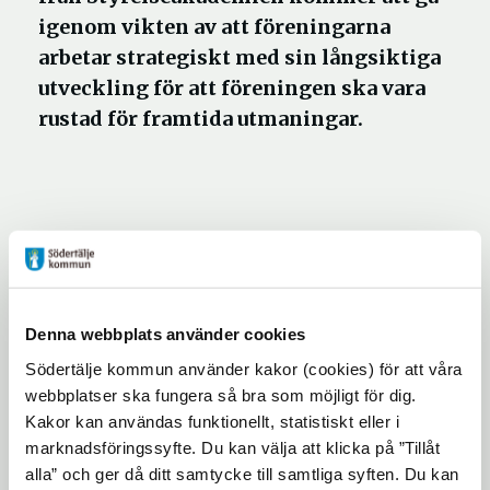
igenom vikten av att föreningarna
arbetar strategiskt med sin långsiktiga
utveckling för att föreningen ska vara
rustad för framtida utmaningar.
Styrelsens strategiska styrning för en
effektiv organisation och verksamhet
Styrelsens kontroll av ekonomi och
Denna webbplats använder cookies
finansiella resurser
Södertälje kommun använder kakor (cookies) för att våra
Hur parerar och möter styrelsen och
webbplatser ska fungera så bra som möjligt för dig.
ledningen de snabba skiften och
Kakor kan användas funktionellt, statistiskt eller i
komplexa utmaningar som dyker upp.
marknadsföringssyfte. Du kan välja att klicka på ”Tillåt
alla” och ger då ditt samtycke till samtliga syften. Du kan
Det krävs en ny sorts ledare för att