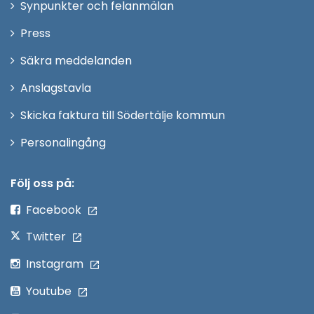
Synpunkter och felanmälan
nytt
Öppna
Press
fönster
i
Säkra meddelanden
nytt
Anslagstavla
fönster
Skicka faktura till Södertälje kommun
Öppna
Personalingång
i
nytt
Följ oss på:
fönster
Facebook
Twitter
Instagram
Youtube