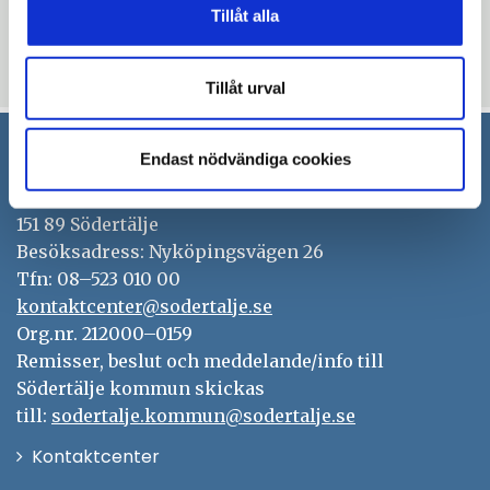
Tillåt alla
Öppna
Anmäl dig här
i
Uppdaterad: 2024-09-20
nytt
Tillåt urval
fönster
Endast nödvändiga cookies
Södertälje kommun
151 89 Södertälje
Besöksadress: Nyköpingsvägen 26
Tfn: 08–523 010 00
kontaktcenter@sodertalje.se
Org.nr. 212000–0159
Remisser, beslut och meddelande/info till
Södertälje kommun skickas
till:
sodertalje.kommun@sodertalje.se
Öppna
Kontaktcenter
i