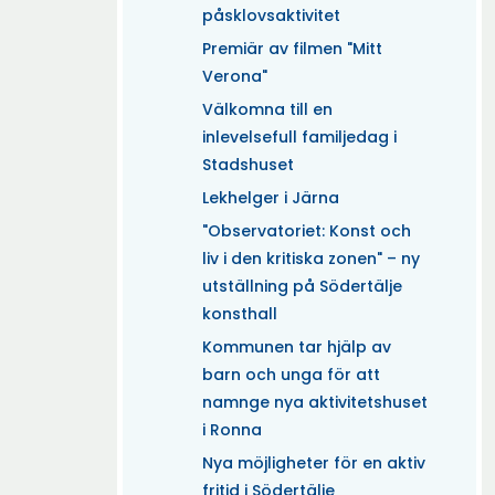
påsklovsaktivitet
Premiär av filmen "Mitt
Verona"
Välkomna till en
inlevelsefull familjedag i
Stadshuset
Lekhelger i Järna
"Observatoriet: Konst och
liv i den kritiska zonen" – ny
utställning på Södertälje
konsthall
Kommunen tar hjälp av
barn och unga för att
namnge nya aktivitetshuset
i Ronna
Nya möjligheter för en aktiv
fritid i Södertälje