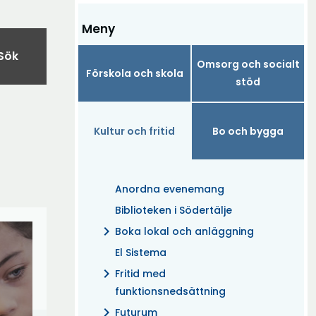
Meny
Sök
Omsorg och socialt
Förskola och skola
stöd
Kultur och fritid
Bo och bygga
Anordna evenemang
Biblioteken i Södertälje
chevron_right
Boka lokal och anläggning
El Sistema
chevron_right
Fritid med
funktionsnedsättning
chevron_right
Futurum