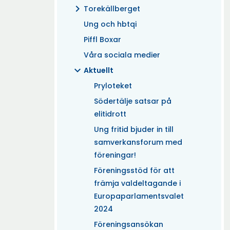
chevron_right
Torekällberget
Ung och hbtqi
Piffl Boxar
Våra sociala medier
expand_more
Aktuellt
Pryloteket
Södertälje satsar på
elitidrott
Ung fritid bjuder in till
samverkansforum med
föreningar!
Föreningsstöd för att
främja valdeltagande i
Europaparlamentsvalet
2024
Föreningsansökan