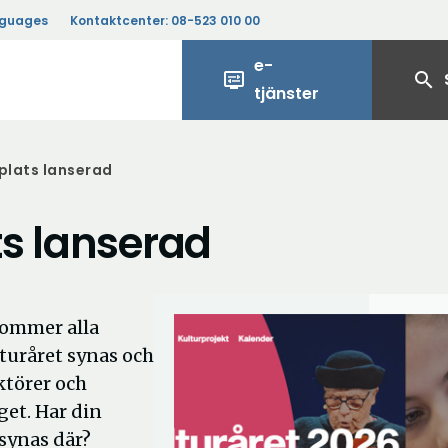
nguages
Kontaktcenter:
08-523 010 00
e-
display_settings
search
tjänster
plats lanserad
ts lanserad
kommer alla
turåret synas och
ktörer och
get. Har din
synas där?