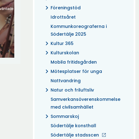
chevron_right
Föreningstöd
Idrottsåret
Kommunkoreograferna i
Södertälje 2025
chevron_right
Kultur 365
chevron_right
Kulturskolan
Mobila fritidsgården
chevron_right
Mötesplatser för unga
Nattvandring
chevron_right
Natur och friluftsliv
Samverkansöverenskommelse
med civilsamhället
chevron_right
Sommarskoj
Södertälje konsthall
Södertälje stadsscen