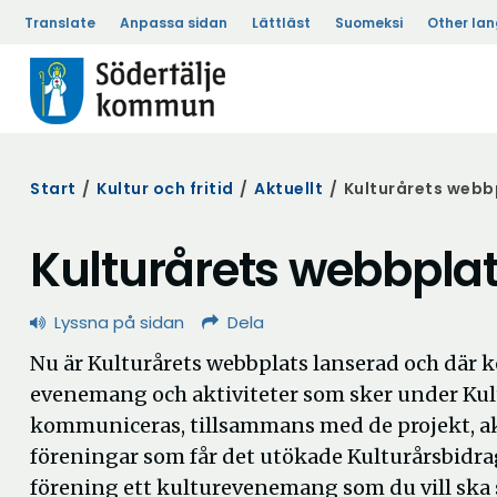
Translate
Anpassa sidan
Lättläst
Suomeksi
Other la
Start
/
Kultur och fritid
/
Aktuellt
/
Kulturårets webb
Kulturårets webbpla
Lyssna på sidan
Dela
Nu är Kulturårets webbplats lanserad och där 
evenemang och aktiviteter som sker under Kul
kommuniceras, tillsammans med de projekt, a
föreningar som får det utökade Kulturårsbidra
förening ett kulturevenemang som du vill ska 