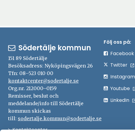
Följ oss på:
Södertälje kommun
Facebook
151 89 Södertälje
Twitter
Besöksadress: Nyköpingsvägen 26
Tfn: 08–523 010 00
Instagram
kontaktcenter@sodertalje.se
Youtube
Org.nr. 212000–0159
Remisser, beslut och
LinkedIn
meddelande/info till Södertälje
kommun skickas
till:
sodertalje.kommun@sodertalje.se
Öppna
Kontaktcenter