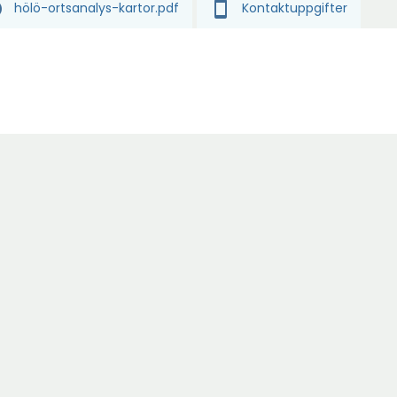
o
smartphone
hölö-ortsanalys-kartor.pdf
Kontaktuppgifter