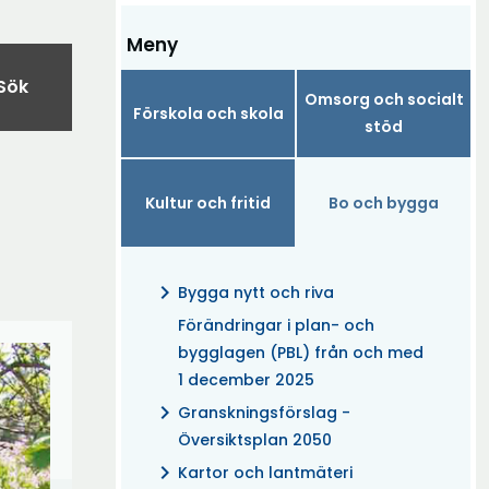
Meny
Sök
Omsorg och socialt
Förskola och skola
stöd
Kultur och fritid
Bo och bygga
chevron_right
Bygga nytt och riva
Förändringar i plan- och
bygglagen (PBL) från och med
1 december 2025
chevron_right
Granskningsförslag -
Översiktsplan 2050
chevron_right
Kartor och lantmäteri