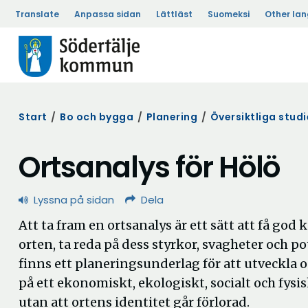
Translate
Anpassa sidan
Lättläst
Suomeksi
Other la
Start
/
Bo och bygga
/
Planering
/
Översiktliga studi
Ortsanalys för Hölö
Lyssna på sidan
Dela
Att ta fram en ortsanalys är ett sätt att få g
orten, ta reda på dess styrkor, svagheter och p
finns ett planeringsunderlag för att utveckla 
på ett ekonomiskt, ekologiskt, socialt och fysis
utan att ortens identitet går förlorad.