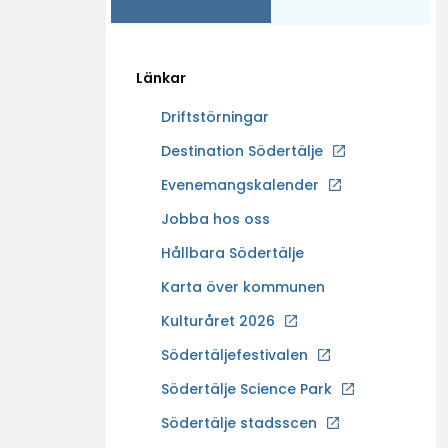
Länkar
Driftstörningar
Ö
Destination Södertälje
p
Evenemangskalender
p
Ö
Jobba hos oss
n
p
a
Hållbara Södertälje
p
i
Karta över kommunen
n
n
a
Kulturåret 2026
y
i
t
Södertäljefestivalen
n
t
Ö
Södertälje Science Park
y
f
p
t
Södertälje stadsscen
ö
p
t