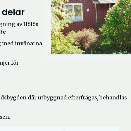
 delar
ggning av Hölös
iv.
og med invånarna
njer för
ndsbygden där utbyggnad efterfrågas, behandlas
sen.