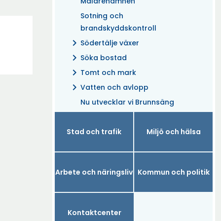
Mälarehamnen
Sotning och
brandskyddskontroll
chevron_right
Södertälje växer
chevron_right
Söka bostad
chevron_right
Tomt och mark
chevron_right
Vatten och avlopp
Nu utvecklar vi Brunnsäng
Stad och trafik
Miljö och hälsa
Arbete och näringsliv
Kommun och politik
Kontaktcenter