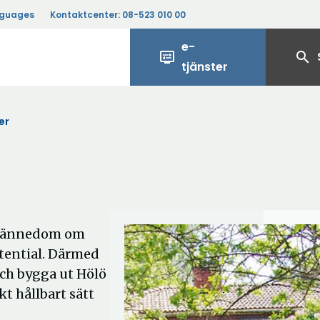
nguages
Kontaktcenter:
08-523 010 00
e-
display_settings
search
tjänster
er
od kännedom om
otential. Därmed
och bygga ut Hölö
kt hållbart sätt