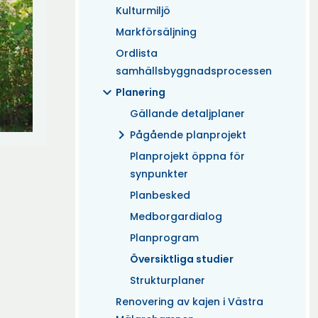
Kulturmiljö
Markförsäljning
Ordlista
samhällsbyggnadsprocessen
expand_more
Planering
Gällande detaljplaner
chevron_right
Pågående planprojekt
Planprojekt öppna för
synpunkter
Planbesked
Medborgardialog
Planprogram
Översiktliga studier
Strukturplaner
Renovering av kajen i Västra