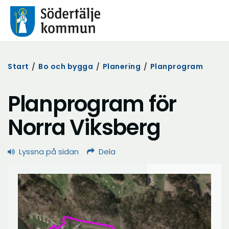
Start
/
Bo och bygga
/
Planering
/
Planprogram
Planprogram för
Norra Viksberg
Lyssna på sidan
Dela