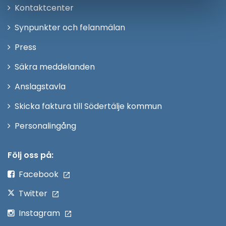
Öppna
Kontaktcenter
i
Synpunkter och felanmälan
nytt
Öppna
Press
fönster
i
Säkra meddelanden
nytt
Anslagstavla
fönster
Skicka faktura till Södertälje kommun
Öppna
Personalingång
i
nytt
Följ oss på:
fönster
Facebook
Twitter
Instagram