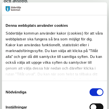
och avlopp.
Alla inkomna synpunkter har efter
programsamrådet sammanställts och
kommenterats i en samrådsredogörelse.
Denna webbplats använder cookies
Stadsbyggnadsnämnden beslutade 2017-
Södertälje kommun använder kakor (cookies) för att våra
05-30 § 30 att avsluta ärendet för område C.
webbplatser ska fungera så bra som möjligt för dig.
Bedömningen baseras på den samlade
Kakor kan användas funktionellt, statistiskt eller i
effekten av restriktioner som finns inom
marknadsföringssyfte. Du kan välja att klicka på ”Tillåt
alla” och ger då ditt samtycke till samtliga syften. Du kan
området i form av riksintresse för
också välja att uppge vilka syften du samtycker till
totalförsvaret, höga naturvärden och
genom att välja dessa här nedan och därefter klicka i
vattenskyddsområde för södra Mälaren.
rutan ”Tillåt urval”. Du kan när som helst ta tillbaka ditt
samtycke genom att öppna CookieBot på vår sida och
Program
klicka på ”Ta tillbaka samtycke”. Genom att klicka på
Samtyckesval
"Visa detaljer" kan du läsa om hur kakorna används och
Nödvändiga
hur vi och våra leverantörer inhämtar och behandlar
(4,2 MB)
Program.pdf
personuppgifter.
Inställningar