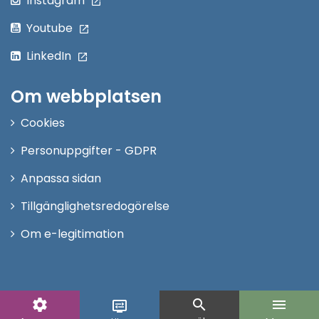
Instagram
Youtube
LinkedIn
Om webbplatsen
Cookies
Personuppgifter - GDPR
Anpassa sidan
Tillgänglighetsredogörelse
Om e-legitimation
settings
search
menu
display_settings