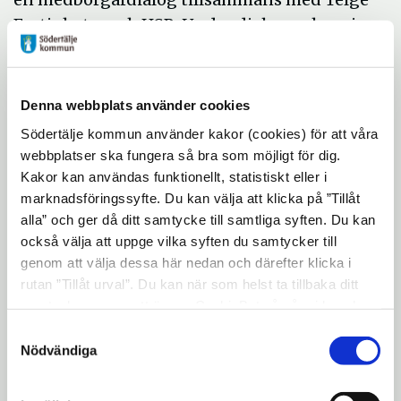
Fastigheter och HSB. Under dialogen har vi
varit på plats i Brunnsängs centrum för att
samla in kunskap och gemensamt med
medborgare diskutera hur Brunnsäng kan
Denna webbplats använder cookies
utvecklas i framtiden. Hur du som bor och
Södertälje kommun använder kakor (cookies) för att våra
verkar i Brunnsäng upplever området är
webbplatser ska fungera så bra som möjligt för dig.
viktigt för oss att veta för att kunna driva en
Kakor kan användas funktionellt, statistiskt eller i
utveckling i rätt riktning.
marknadsföringssyfte. Du kan välja att klicka på ”Tillåt
alla” och ger då ditt samtycke till samtliga syften. Du kan
Läs mer om hur vi arbetar
också välja att uppge vilka syften du samtycker till
med
medborgardialoger
och
genom att välja dessa här nedan och därefter klicka i
strukturplaner
.
rutan ”Tillåt urval”. Du kan när som helst ta tillbaka ditt
samtycke genom att öppna CookieBot på vår sida och
Förslaget
klicka på ”Ta tillbaka samtycke”. Genom att klicka på
Samtyckesval
"Visa detaljer" kan du läsa om hur kakorna används och
Nödvändiga
Förslaget ska ligga till underlag för fortsatt
hur vi och våra leverantörer inhämtar och behandlar
planering inom Brunnsäng och är tänkt att
personuppgifter.