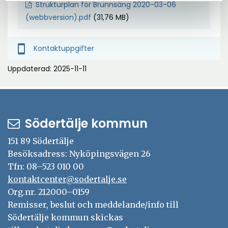
Strukturplan för Brunnsäng 2020-03-06
(31,76 MB)
(webbversion).pdf
smartphone
Kontaktuppgifter
Uppdaterad: 2025-11-11
Södertälje kommun
151 89 Södertälje
Besöksadress: Nyköpingsvägen 26
Tfn: 08–523 010 00
kontaktcenter@sodertalje.se
Org.nr. 212000–0159
Remisser, beslut och meddelande/info till
Södertälje kommun skickas