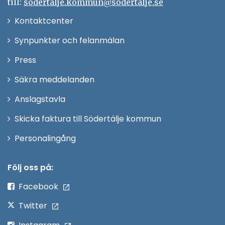
till:
sodertalje.kommun@sodertalje.se
Öppna
Kontaktcenter
i
Synpunkter och felanmälan
nytt
Öppna
Press
fönster
i
Säkra meddelanden
nytt
Anslagstavla
fönster
Skicka faktura till Södertälje kommun
Öppna
Personalingång
i
nytt
Följ oss på:
fönster
Facebook
Twitter