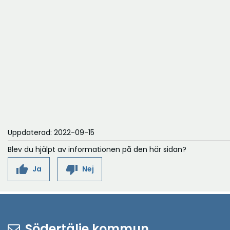
Uppdaterad: 2022-09-15
Blev du hjälpt av informationen på den här sidan?
thumb_up
thumb_down
Ja
Nej
Södertälje kommun