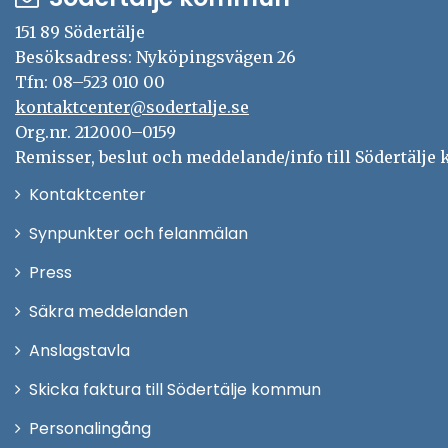
151 89 Södertälje
Besöksadress: Nyköpingsvägen 26
Tfn: 08–523 010 00
kontaktcenter@sodertalje.se
Org.nr. 212000–0159
Remisser, beslut och meddelande/info till Södertälje
Öppna
Kontaktcenter
i
Synpunkter och felanmälan
nytt
Öppna
Press
fönster
i
Säkra meddelanden
nytt
Anslagstavla
fönster
Skicka faktura till Södertälje kommun
Öppna
Personalingång