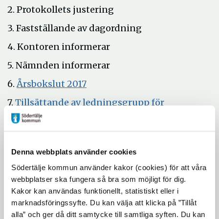
2. Protokollets justering
3. Fastställande av dagordning
4. Kontoren informerar
5. Nämnden informerar
Öppna
6.
Årsbokslut 2017
i
7.
Tillsättande av ledningsgrupp för
nytt
Öppna
yrkeshögskoleutbildningar
fönster
i
8. Ärendebalans
nytt
Denna webbplats använder cookies
9. Meddelanden/anmälningsärenden
fönster
Södertälje kommun använder kakor (cookies) för att våra
10. Delegeringsbeslut
webbplatser ska fungera så bra som möjligt för dig.
11. Övriga frågor
Kakor kan användas funktionellt, statistiskt eller i
marknadsföringssyfte. Du kan välja att klicka på ”Tillåt
alla” och ger då ditt samtycke till samtliga syften. Du kan
Uppdaterad: 2018-02-26