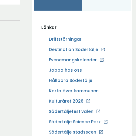
Länkar
Driftstörningar
Ö
Destination Södertälje
p
Evenemangskalender
p
Ö
Jobba hos oss
n
p
a
Hållbara Södertälje
p
i
Karta över kommunen
n
n
a
Kulturåret 2026
y
i
t
Södertäljefestivalen
n
t
Ö
Södertälje Science Park
y
f
p
t
Södertälje stadsscen
ö