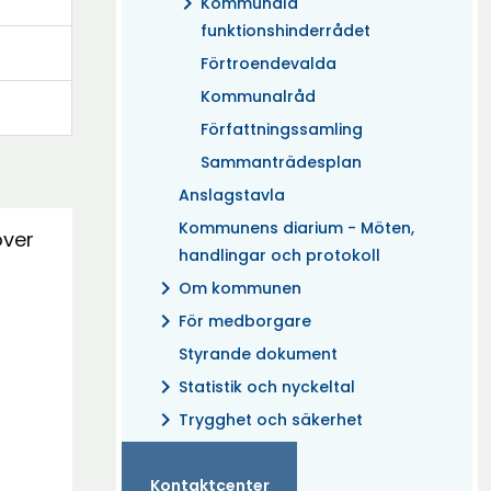
chevron_right
Kommunala
funktionshinderrådet
Förtroendevalda
Kommunalråd
Författningssamling
Sammanträdesplan
Anslagstavla
Kommunens diarium - Möten,
över
handlingar och protokoll
chevron_right
Om kommunen
chevron_right
För medborgare
Styrande dokument
chevron_right
Statistik och nyckeltal
chevron_right
Trygghet och säkerhet
Kontaktcenter