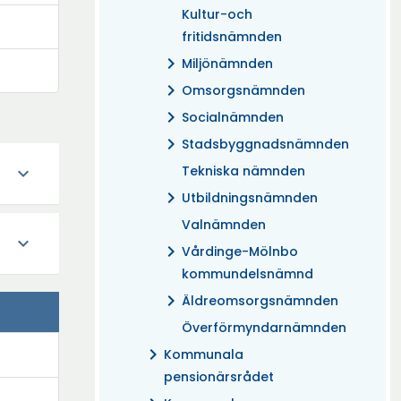
Kultur-och
fritidsnämnden
chevron_right
Miljönämnden
chevron_right
Omsorgsnämnden
chevron_right
Socialnämnden
chevron_right
Stadsbyggnadsnämnden
Tekniska nämnden
expand_more
chevron_right
Utbildningsnämnden
Valnämnden
expand_more
chevron_right
Vårdinge-Mölnbo
kommundelsnämnd
chevron_right
Äldreomsorgsnämnden
Överförmyndarnämnden
chevron_right
Kommunala
pensionärsrådet