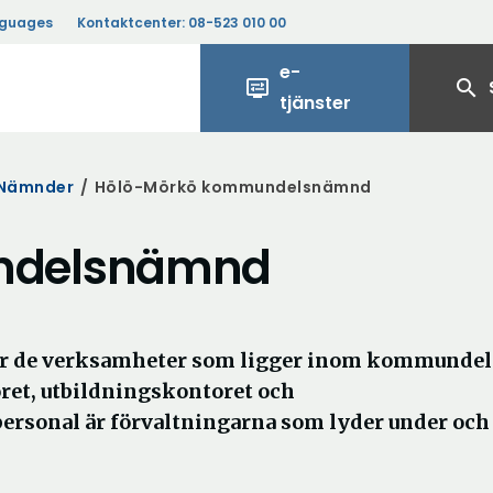
nguages
Kontaktcenter:
08-523 010 00
e-
display_settings
search
tjänster
Nämnder
/
Hölö-Mörkö kommundelsnämnd
ndelsnämnd
 de verksamheter som ligger inom kommundel
oret, utbildningskontoret och
rsonal är förvaltningarna som lyder under och