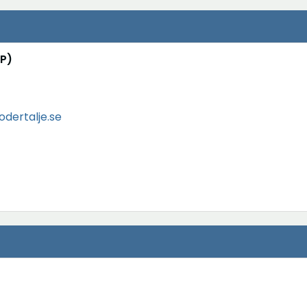
MP)
dertalje.se