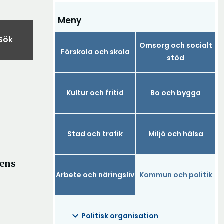
Meny
Sök
Omsorg och socialt
Förskola och skola
stöd
Kultur och fritid
Bo och bygga
Stad och trafik
Miljö och hälsa
ens
Arbete och näringsliv
Kommun och politik
expand_more
Politisk organisation