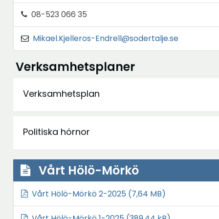
08-523 066 35
Mikael.Kjelleros-Endrell@sodertalje.se
Verksamhetsplaner
Verksamhetsplan
Politiska hörnor
Vårt Hölö-Mörkö
Ö
Vårt Hölö-Mörkö 2-2025
(7,64 MB)
p
Ö
Vårt Hölö-Mörkö 1-2025
(389,44 kB)