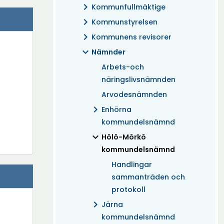
chevron_right
Kommunfullmäktige
chevron_right
Kommunstyrelsen
chevron_right
Kommunens revisorer
expand_more
Nämnder
Arbets-och
näringslivsnämnden
Arvodesnämnden
chevron_right
Enhörna
kommundelsnämnd
expand_more
(Aktuell)
Hölö-Mörkö
kommundelsnämnd
Handlingar
sammanträden och
protokoll
chevron_right
Järna
kommundelsnämnd