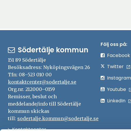
Följ oss på:
Södertälje kommun
Facebook
151 89 Södertälje
Twitter
Besöksadress: Nyköpingsvägen 26
Tfn: 08–523 010 00
Instagram
kontaktcenter@sodertalje.se
Youtube
Org.nr. 212000–0159
Remisser, beslut och
LinkedIn
meddelande/info till Södertälje
kommun skickas
till:
sodertalje.kommun@sodertalje.se
Öppna
Kontaktcenter