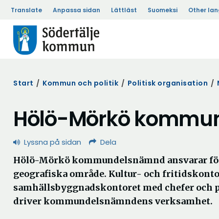
Translate
Anpassa sidan
Lättläst
Suomeksi
Other la
Start
/
Kommun och politik
/
Politisk organisation
/
Hölö-Mörkö kommu
Lyssna på sidan
Dela
Hölö-Mörkö kommundelsnämnd ansvarar för
geografiska område. Kultur- och fritidskont
samhällsbyggnadskontoret med chefer och pe
driver kommundelsnämndens verksamhet.