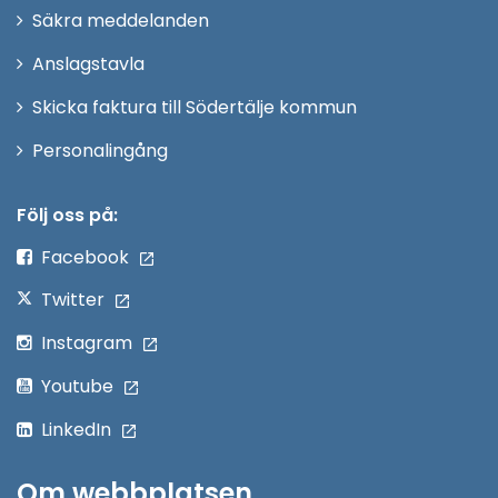
i
Säkra meddelanden
nytt
Anslagstavla
fönster
Skicka faktura till Södertälje kommun
Öppna
Personalingång
i
nytt
Följ oss på:
fönster
Facebook
Twitter
Instagram
Youtube
LinkedIn
Om webbplatsen