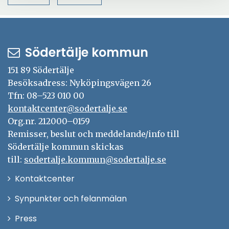
n
t
n
y
t
s
t
f
t
t
ö
Södertälje kommun
e
f
n
r
ö
151 89 Södertälje
s
n
Besöksadress: Nyköpingsvägen 26
t
s
Tfn: 08–523 010 00
e
t
kontaktcenter@sodertalje.se
r
e
Org.nr. 212000–0159
r
Remisser, beslut och meddelande/info till
Södertälje kommun skickas
till:
sodertalje.kommun@sodertalje.se
Öppna
Kontaktcenter
i
Synpunkter och felanmälan
nytt
Öppna
Press
fönster