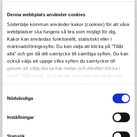
Denna webbplats använder cookies
Kontaktuppgifter
Södertälje kommun använder kakor (cookies) för att våra
Bersi Öz
webbplatser ska fungera så bra som möjligt för dig.
Nämndsekreterare
Kakor kan användas funktionellt, statistiskt eller i
marknadsföringssyfte. Du kan välja att klicka på ”Tillåt
alla” och ger då ditt samtycke till samtliga syften. Du kan
08-5230 00 11
också välja att uppge vilka syften du samtycker till
genom att välja dessa här nedan och därefter klicka i
bersi.oz@sodertalje.se
rutan ”Tillåt urval”. Du kan när som helst ta tillbaka ditt
samtycke genom att öppna CookieBot på vår sida och
klicka på ”Ta tillbaka samtycke”. Genom att klicka på
Verksamhetsplan
Samtyckesval
expand_more
"Visa detaljer" kan du läsa om hur kakorna används och
Nödvändiga
hur vi och våra leverantörer inhämtar och behandlar
personuppgifter.
Länkar
Inställningar
Länkarna nedan tar dig till en
Statistik