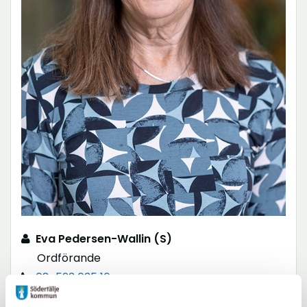
Eva Pedersen-Wallin (S)
Ordförande
08-523 035 16
eva.pedersen-wallin@sodertalje.se