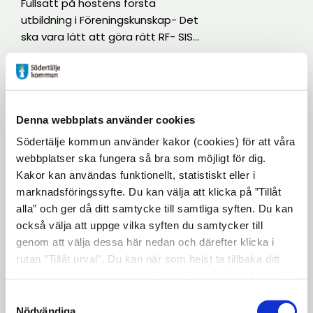
Fullsatt på höstens första
utbildning i Föreningskunskap- Det
ska vara lätt att göra rätt RF- SISU
Sörmland och Kultur och
fritidskontorets föreningsstöd
2024-09-20
bjöd in till en utbildning i
grundläggande föreningskunskap.
Bidrag till
höstlovsaktiviteter i
Syftet med utbildningen är att
Denna webbplats använder cookies
Södertälje kommun 2024
det ska vara lätt att göra rätt.
Södertälje kommun använder kakor (cookies) för att våra
webbplatser ska fungera så bra som möjligt för dig.
Hej alla föreningar! Nu är det
Kakor kan användas funktionellt, statistiskt eller i
snart dags för höstlov och vi vill
marknadsföringssyfte. Du kan välja att klicka på ”Tillåt
självklart ha så många roliga
alla” och ger då ditt samtycke till samtliga syften. Du kan
föreningsaktiviteter som möjligt.
också välja att uppge vilka syften du samtycker till
Lovaktiviteterna ska vara
2024-08-06
genom att välja dessa här nedan och därefter klicka i
kostnadsfria och riktade till barn
rutan ”Tillåt urval”. Du kan när som helst ta tillbaka ditt
och ungdomar i Södertälje
Vi välkomnar Sophie
samtycke genom att öppna CookieBot på vår sida och
Nordström till tjänsten
kommun. Till höstlovet 2024 så
som föreningskoordinator
klicka på ”Ta tillbaka samtycke”. Genom att klicka på
kommer det att finnas 350 000
Samtyckesval
"Visa detaljer" kan du läsa om hur kakorna används och
kr för föreningslivet att söka.
Nödvändiga