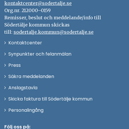
kontaktcenter@sodertalje.se
Org.nr. 212000–0159
Remisser, beslut och meddelande/info till
Södertälje kommun skickas
till:
sodertalje.kommun@sodertalje.se
Öppna
Kontaktcenter
i
Synpunkter och felanmälan
nytt
Öppna
Press
fönster
i
Säkra meddelanden
nytt
Anslagstavla
fönster
Skicka faktura till Södertälje kommun
Öppna
Personalingång
i
nytt
Följ oss på: