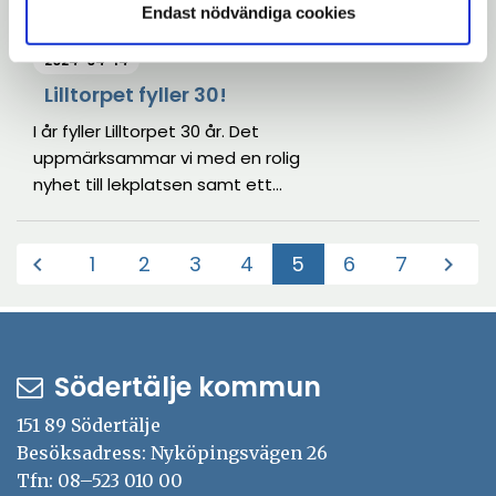
bosatt i Södertälje kommun att
Endast nödvändiga cookies
följa med på en oförglömlig och
2024-04-14
rolig resa! Anmäl dig senast 31
maj.
Lilltorpet fyller 30!
I år fyller Lilltorpet 30 år. Det
uppmärksammar vi med en rolig
nyhet till lekplatsen samt ett
kalas.
1
2
3
4
5
6
7
chevron_left
chevron_right
(Aktuell)
Södertälje kommun
151 89 Södertälje
Besöksadress: Nyköpingsvägen 26
Tfn: 08–523 010 00