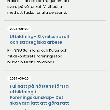
Hjälp oss att bli bättre genom att
svara på vår enkät. Vi vill börja
med att tacka för alla de svar vi
redan har fått in. Vi hoppas dock
att fler vill vara med och tycka till
2024-09-20
genom att svara på enkäten
nedan.
Utbildning- Styrelsens roll
och strategiska arbete
RF- SISU Sörmland och Kultur och
fritidskontorets föreningsstöd
bjuder in till en utbildning i
styrelsearbete i ideella
organisationer. Johanna Palmér
2024-09-20
från Styrelseakademien kommer
att gå igenom vikten av att
Fullsatt på höstens första
utbildning i
föreningarna arbetar strategiskt
Föreningskunskap- Det
med sin långsiktiga utveckling för
ska vara lätt att göra rätt
att föreningen ska vara rustad för
framtida utmaningar.