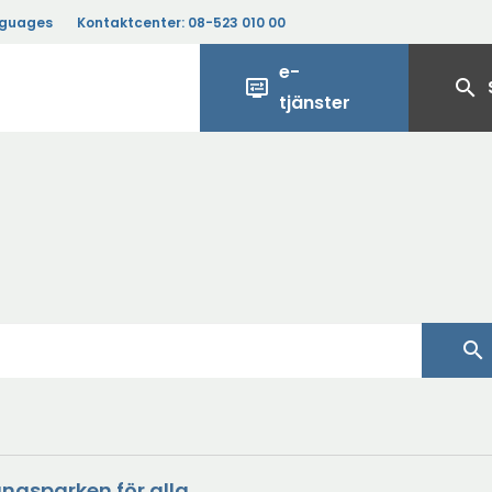
nguages
Kontaktcenter:
08-523 010 00
e-
display_settings
search
tjänster
search
ängsparken för alla