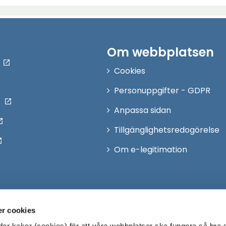
ell)
Om webbplatsen
Cookies
Personuppgifter - GDPR
Anpassa sidan
Tillgänglighetsredogörelse
Om e-legitimation
r cookies
r kakor (cookies) för att våra webbplatser ska fungera så bra 