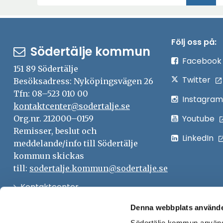
(Aktu
Följ oss på:
Södertälje kommun
Facebook
151 89 Södertälje
Twitter
Besöksadress: Nyköpingsvägen 26
Tfn: 08–523 010 00
Instagram
kontaktcenter@sodertalje.se
Youtube
Org.nr. 212000–0159
Remisser, beslut och
LinkedIn
meddelande/info till Södertälje
kommun skickas
till:
sodertalje.kommun@sodertalje.se
Öppna
Kontaktcenter
i
Synpunkter och felanmälan
Denna webbplats använde
nytt
Södertälje kommun använde