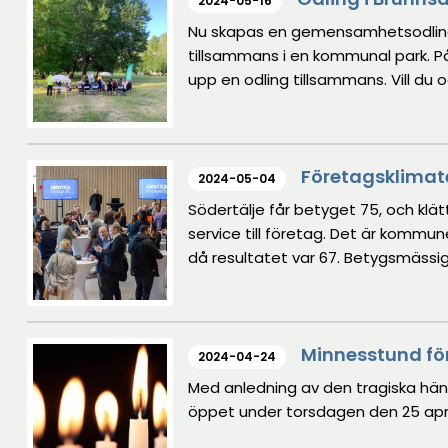
2024-05-16
Nu skapas en gemensamhetsodling 
tillsammans i en kommunal park. 
upp en odling tillsammans. Vill du
Företagsklimat
2024-05-04
Södertälje får betyget 75, och klä
service till företag. Det är kommu
då resultatet var 67. Betygsmässig
Minnesstund för
2024-04-24
Med anledning av den tragiska hände
öppet under torsdagen den 25 april 