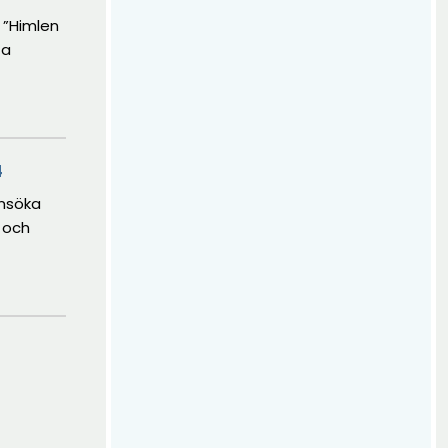
 ”Himlen
ta
4
ansöka
 och