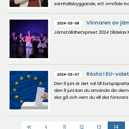
samhällsbyggande, ett område in
Vinnaren av jäm
2024-03-08
Jämställdhetspriset 2024 tilldelas Ma
Rösta i EU-valet
2024-03-07
Den 9 juni är det val till Europapa
den 9 juni kan du använda din demo
ska gå och vem du vill ska försvara 
11
12
13
14
keyboard_double_arrow_left
chevron_left