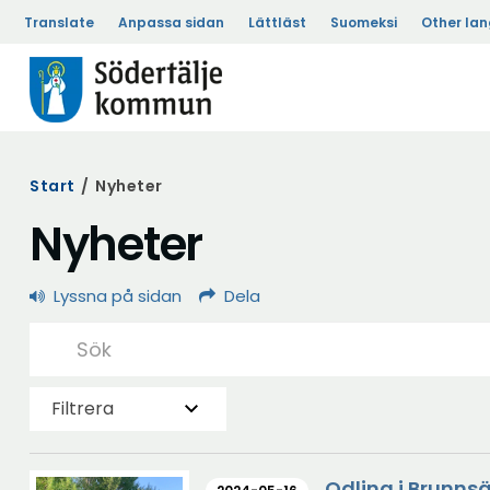
Translate
Anpassa sidan
Lättläst
Suomeksi
Other la
Start
/
Nyheter
Nyheter
Lyssna på sidan
Dela
Filtrera
Odling i Brunns