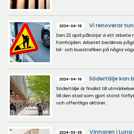
Vi renoverar tun
2024-04-18
Den 22 april påbörjar vi ett arbet
Fornhöjden. Arbetet beräknas pågå
bil- och busstrafiken på några väga
Södertälje kan b
2024-04-16
Södertälje är finalist till utmärke
till den stad som gjort störst för
och offentliga aktörer.
Vinnaren i Luna 
2024-03-26