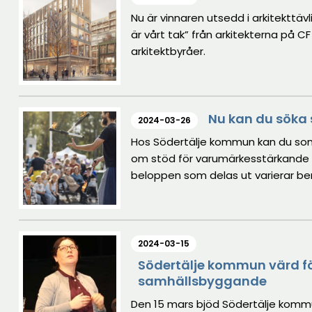
Nu är vinnaren utsedd i arkitekttäv
är vårt tak” från arkitekterna på C
arkitektbyråer.
Nu kan du söka
2024-03-26
Hos Södertälje kommun kan du so
om stöd för varumärkesstärkande 
beloppen som delas ut varierar b
2024-03-15
Södertälje kommun värd fö
samhällsbyggande
Den 15 mars bjöd Södertälje kommun