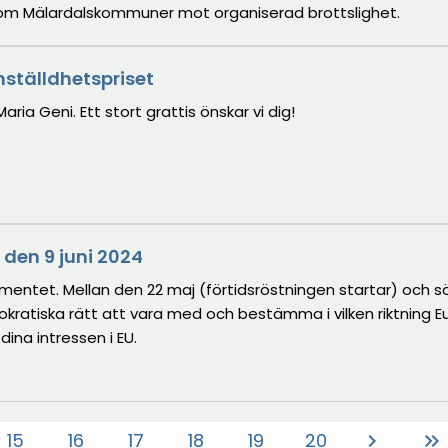
om Mälardalskommuner mot organiserad brottslighet.
ställdhetspriset
ria Geni. Ett stort grattis önskar vi dig!
 den 9 juni 2024
rlamentet. Mellan den 22 maj (förtidsröstningen startar) och
kratiska rätt att vara med och bestämma i vilken riktning E
dina intressen i EU.
15
16
17
18
19
20
chevron_right
keyboard_double_arrow_right