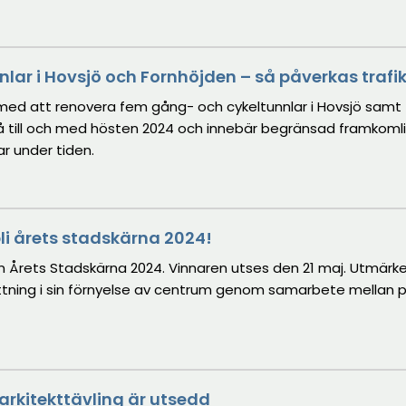
nlar i Hovsjö och Fornhöjden – så påverkas trafi
e med att renovera fem gång- och cykeltunnlar i Hovsjö samt 
 till och med hösten 2024 och innebär begränsad framkomli
r under tiden.
li årets stadskärna 2024!
lsen Årets Stadskärna 2024. Vinnaren utses den 21 maj. Utmärk
flyttning i sin förnyelse av centrum genom samarbete mellan p
arkitekttävling är utsedd