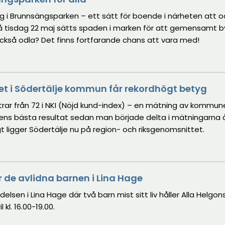
i Brunnsängsparken – ett sätt för boende i närheten att o
På tisdag 22 maj sätts spaden i marken för att gemensamt 
 också odla? Det finns fortfarande chans att vara med!
et i Södertälje kommun får rekordhögt betyg
ttrar från 72 i NKI (Nöjd kund-index) – en mätning av kommun
nens bästa resultat sedan man började delta i mätningarna å
t ligger Södertälje nu på region- och riksgenomsnittet.
 de avlidna barnen i Lina Hage
lsen i Lina Hage där två barn mist sitt liv håller Alla Helgon
kl. 16.00-19.00.