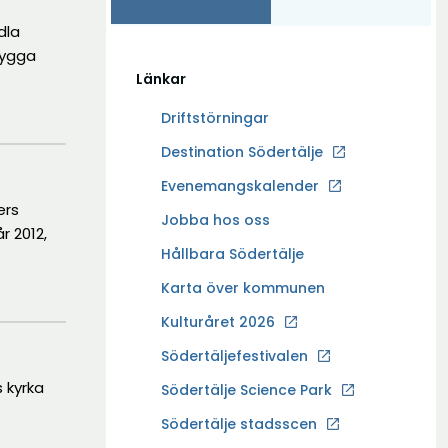
dla
bygga
Länkar
Driftstörningar
Ö
Destination Södertälje
p
Evenemangskalender
p
ers
Ö
Jobba hos oss
n
r 2012,
p
a
Hållbara Södertälje
p
i
Karta över kommunen
n
n
a
Kulturåret 2026
y
i
t
Södertäljefestivalen
n
t
s kyrka
Ö
Södertälje Science Park
y
f
p
t
Södertälje stadsscen
ö
p
t