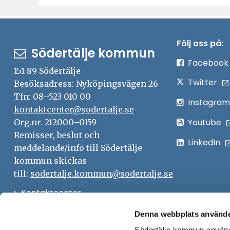
Följ oss på:
Södertälje kommun
Facebook
151 89 Södertälje
Twitter
Besöksadress: Nyköpingsvägen 26
Tfn: 08–523 010 00
Instagram
kontaktcenter@sodertalje.se
Youtube
Org.nr. 212000–0159
Remisser, beslut och
LinkedIn
meddelande/info till Södertälje
kommun skickas
till:
sodertalje.kommun@sodertalje.se
Öppna
Kontaktcenter
i
Synpunkter och felanmälan
Denna webbplats använde
nytt
Södertälje kommun använde