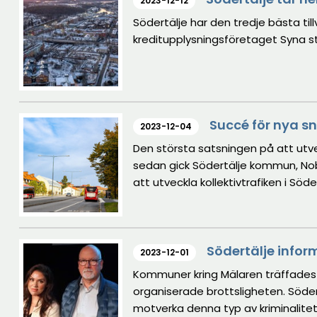
2023-12-12
Södertälje har den tredje bästa till
kreditupplysningsföretaget Syna s
Succé för nya sn
2023-12-04
Den största satsningen på att utvec
sedan gick Södertälje kommun, Nob
att utveckla kollektivtrafiken i S
är i trafik och mycket mer är på g
Södertälje info
2023-12-01
Kommuner kring Mälaren träffades t
organiserade brottsligheten. Södertä
motverka denna typ av kriminalitet