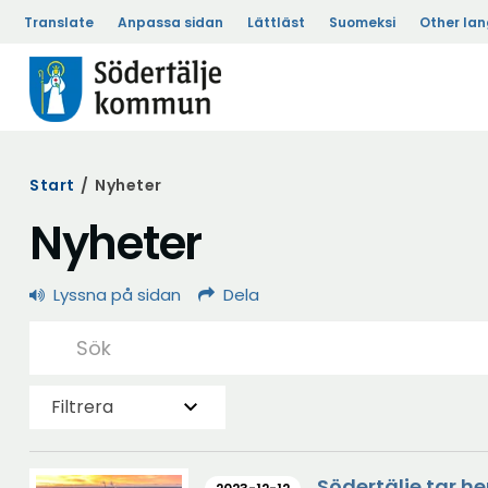
Translate
Anpassa sidan
Lättläst
Suomeksi
Other la
Start
/
Nyheter
Nyheter
Lyssna på sidan
Dela
Filtrera
Södertälje tar he