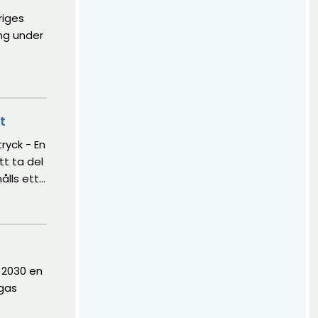
riges
ing under
t
ryck - En
tt ta del
ålls ett
med
 2030 en
ngas