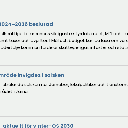
2024–2026 beslutad
ullmäktige kommunens viktigaste styrdokument, Mål och b
mt taxor och avgifter. I Mål och budget kan du läsa om vår
ödertälje kommun fördelar skattepengar, intäkter och stat
mråde invigdes i solsken
 i strålande solsken när Järnabor, lokalpolitiker och tjänstem
ådet i Järna.
i aktuellt för vinter-OS 2030