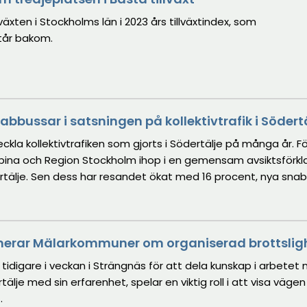
växten i Stockholms län i 2023 års tillväxtindex, som
tår bakom.
abbussar i satsningen på kollektivtrafik i Södert
kla kollektivtrafiken som gjorts i Södertälje på många år. Fö
ina och Region Stockholm ihop i en gemensam avsiktsförkla
ödertälje. Sen dess har resandet ökat med 16 procent, nya sna
ång härnäst.
rmerar Mälarkommuner om organiserad brottslig
idigare i veckan i Strängnäs för att dela kunskap i arbetet
lje med sin erfarenhet, spelar en viktig roll i att visa vägen 
.