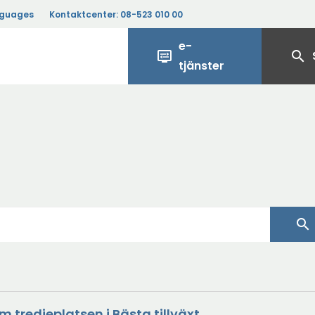
nguages
Kontaktcenter:
08-523 010 00
e-
display_settings
search
tjänster
search
m tredjeplatsen i Bästa tillväxt