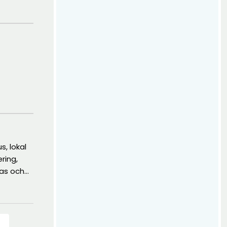
, lokal
ring,
kas och
der sig