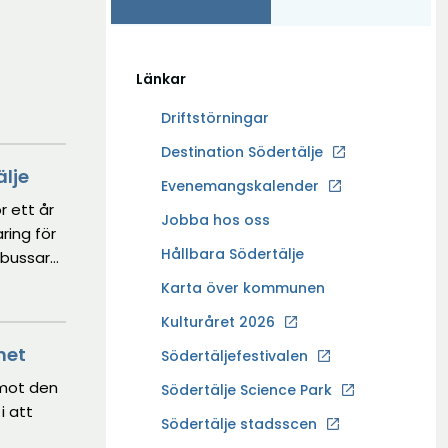
Länkar
Driftstörningar
Ö
Destination Södertälje
älje
p
Evenemangskalender
p
r ett år
Ö
Jobba hos oss
n
ring för
p
a
Hållbara Södertälje
bbussar
p
i
Karta över kommunen
n
n
a
Kulturåret 2026
y
i
t
het
Södertäljefestivalen
n
t
 mot den
Ö
Södertälje Science Park
y
f
i att
p
t
Södertälje stadsscen
ö
p
t