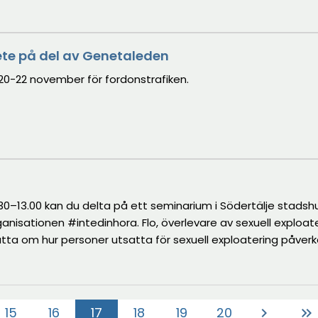
te på del av Genetaleden
0-22 november för fordonstrafiken.
0–13.00 kan du delta på ett seminarium i Södertälje stadshus
anisationen #intedinhora. Flo, överlevare av sexuell exploate
a om hur personer utsatta för sexuell exploatering påver
r till att en person blir sexuellt exploaterad. Seminariet vän
medborgare i Södertälje.
15
16
17
18
19
20
chevron_right
keyboard_double_arrow_right