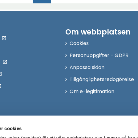
(Aktuell)
Om webbplatsen
Cookies
Personuppgifter - GDPR
Anpassa sidan
Tillgänglighetsredogörelse
Om e-legitimation
r cookies
r kakor (cookies) för att våra webbplatser ska fungera så bra 