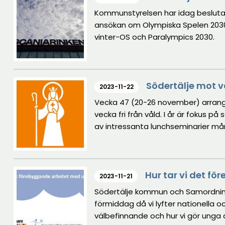
Kommunstyrelsen har idag beslutat a
ansökan om Olympiska Spelen 2030. 
vinter-OS och Paralympics 2030.
Södertälje mot v
2023-11-22
Vecka 47 (20-26 november) arrange
vecka fri från våld. I år är fokus p
av intressanta lunchseminarier mån
seminarium vid S:t Ragnhilds förs
orange flaggor och veckan avslut
Hur tar vi det fö
2023-11-21
Södertälje kommun och Samordnin
förmiddag då vi lyfter nationella 
välbefinnande och hur vi gör unga d