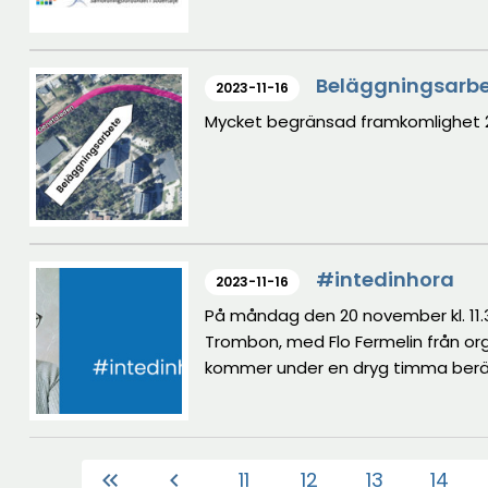
Beläggningsarbe
2023-11-16
Mycket begränsad framkomlighet 2
#intedinhora
2023-11-16
På måndag den 20 november kl. 11.3
Trombon, med Flo Fermelin från org
kommer under en dryg timma berätt
vilka olika omständigheter som bidra
till yrkesverksamma, politiker och 
11
12
13
14
keyboard_double_arrow_left
chevron_left