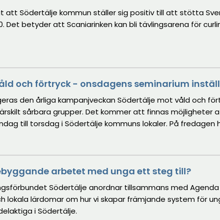
tt Södertälje kommun ställer sig positiv till att stötta Sve
Det betyder att Scaniarinken kan bli tävlingsarena för curl
åld och förtryck - onsdagens seminarium inställ
ras den årliga kampanjveckan Södertälje mot våld och fört
å särskilt sårbara grupper. Det kommer att finnas möjligheter a
dag till torsdag i Södertälje kommuns lokaler. På fredagen h
amling, via Svenska kyrkan. Under veckan flaggar kommunen 
as med ett fackeltåg genom Södertälje centrum.
rebyggande arbetet med unga ett steg till?
gsförbundet Södertälje anordnar tillsammans med Agenda
och lokala lärdomar om hur vi skapar främjande system för u
elaktiga i Södertälje.