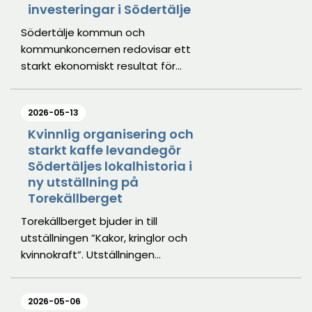
investeringar i Södertälje
Södertälje kommun och
kommunkoncernen redovisar ett
starkt ekonomiskt resultat för
året 2025 – trots ett utmanande
läge. Det kan du läsa om i
2026-05-13
Årsredovisning 2025 som nu är
publicerad på sodertalje.se.
Kvinnlig organisering och
starkt kaffe levandegör
Södertäljes lokalhistoria i
ny utställning på
Torekällberget
Torekällberget bjuder in till
utställningen ”Kakor, kringlor och
kvinnokraft”. Utställningen
berättar om Stora Konditoriet i
Södertälje och dess ägare Ester
2026-05-06
Larsson, som drev verksamheten i