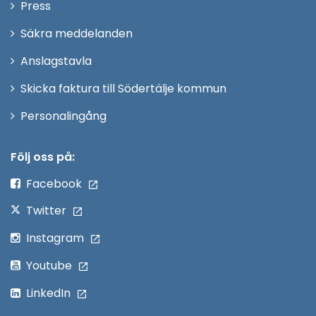
Öppna
Press
fönster
i
Säkra meddelanden
nytt
Anslagstavla
fönster
Skicka faktura till Södertälje kommun
Öppna
Personalingång
i
nytt
Följ oss på:
fönster
Facebook
Twitter
Instagram
Youtube
LinkedIn