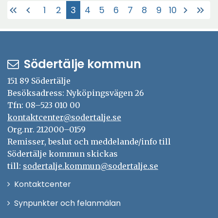
1
2
3
4
5
6
7
8
9
10
keyboard_double_arrow_left
chevron_left
chevron_right
keyboard_double_arrow_right
kommunens data.
(Aktuell)
Södertälje kommun
151 89 Södertälje
Besöksadress: Nyköpingsvägen 26
Tfn: 08–523 010 00
kontaktcenter@sodertalje.se
Org.nr. 212000–0159
Remisser, beslut och meddelande/info till
Södertälje kommun skickas
till:
sodertalje.kommun@sodertalje.se
Öppna
Kontaktcenter
i
Synpunkter och felanmälan
nytt