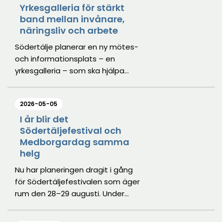
nära femtio år.
Yrkesgalleria för stärkt
band mellan invånare,
näringsliv och arbete
Södertälje planerar en ny mötes-
och informationsplats – en
yrkesgalleria – som ska hjälpa
invånare att välja utbildning och
yrke genom ökad kunskap om
2026-05-05
arbetslivet.
I år blir det
Södertäljefestival och
Medborgardag samma
helg
Nu har planeringen dragit i gång
för Södertäljefestivalen som äger
rum den 28–29 augusti. Under
festivalen arrangeras också
Medborgardagen i Stadsparken