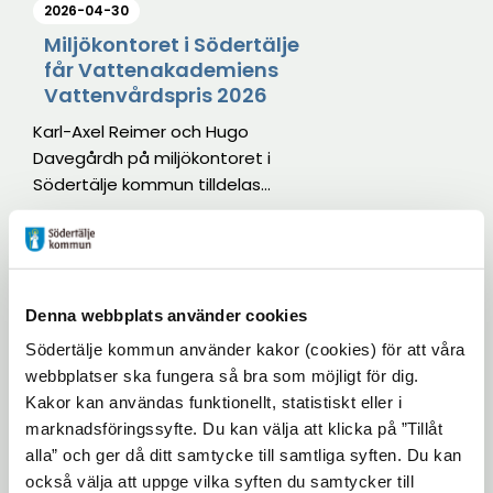
2026-04-30
den 29 augusti.
Miljökontoret i Södertälje
får Vattenakademiens
Vattenvårdspris 2026
Karl-Axel Reimer och Hugo
Davegårdh på miljökontoret i
Södertälje kommun tilldelas
Vattenakademiens
Vattenvårdspris, Årets
2026-04-27
vattenvårdare 2026, för sitt
långsiktiga arbete med att
Flera Valborgsfiranden i
Södertälje kommun
förbättra vattenmiljöer.
Denna webbplats använder cookies
Södertälje kommun använder kakor (cookies) för att våra
Valborg är en uppskattad
webbplatser ska fungera så bra som möjligt för dig.
tradition som firas på flera platser
Kakor kan användas funktionellt, statistiskt eller i
i Södertälje. Kommunen
marknadsföringssyfte. Du kan välja att klicka på ”Tillåt
arrangerar ett större firande i
alla” och ger då ditt samtycke till samtliga syften. Du kan
Stadsparken, men det finns också
2026-04-27
också välja att uppge vilka syften du samtycker till
många andra firanden i olika