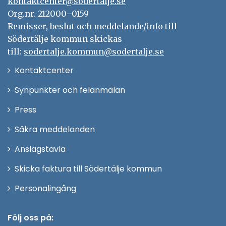
kontaktcenter@sodertalje.se
Org.nr. 212000–0159
Remisser, beslut och meddelande/info till
Södertälje kommun skickas
till:
sodertalje.kommun@sodertalje.se
Öppna
Kontaktcenter
i
Synpunkter och felanmälan
nytt
Öppna
Press
fönster
i
Säkra meddelanden
nytt
Anslagstavla
fönster
Skicka faktura till Södertälje kommun
Öppna
Personalingång
i
nytt
Följ oss på: