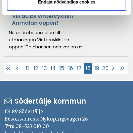
Endast nödvändiga cookies
2023-10-25
Vill du bli vintercyklist?
Anmälan öppen!
Nu är årets anmälan till
utmaningen Vintercyklisten
öppen! Ta chansen och var en av
30 deltagare som får dubbdäck i
utbyte mot att du cyklar hela
11
12
13
14
15
16
17
18
19
20
keyboard_double_arrow_left
chevron_left
chevron_right
keyboard_double_arrow_right
vintern.
(Aktuell)
Södertälje kommun
151 89 Södertälje
Besöksadress: Nyköpingsvägen 26
Tfn: 08–523 010 00