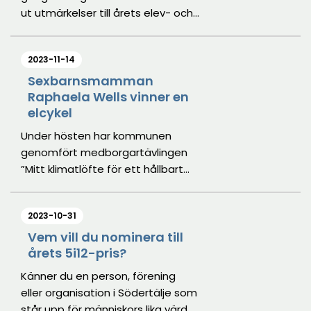
ut utmärkelser till årets elev- och
barnhälsomedarbetare inom den
kommunala verksamheten. En
2023-11-14
utmärkelse delas ut till enskilda
individer och en utmärkelse delas
Sexbarnsmamman
Raphaela Wells vinner en
ut till ett elev- och
elcykel
barnhälsoteam.
Under hösten har kommunen
genomfört medborgartävlingen
”Mitt klimatlöfte för ett hållbart
Södertälje” där de tävlande skulle
ge ett löfte för miljön och
2023-10-31
klimatet. Juryn har utsett
sexbarnsmamman Raphaela
Vem vill du nominera till
årets 5i12-pris?
Wells från Järna till vinnare av det
enda priset, en elcykel.
Känner du en person, förening
eller organisation i Södertälje som
står upp för människors lika värde