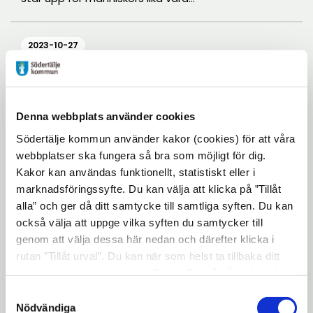
– och som bidrar till att minska
motsättningar mellan människor
2023-10-27
från olika kulturer? Nu kan du
nominera en kandidat till 5i12-
Eva Bida vinnare av
lärarpriset Guldäpplet
priset!
2023
Denna webbplats använder cookies
Eva Bida, förstelärare och ITK-
pedagog på Torekällgymnasiet i
Södertälje kommun använder kakor (cookies) för att våra
Södertälje utsågs igår 26 oktober
webbplatser ska fungera så bra som möjligt för dig.
till vinnare av lärarpriset
Kakor kan användas funktionellt, statistiskt eller i
Guldäpplet för sitt nytänkande
marknadsföringssyfte. Du kan välja att klicka på ”Tillåt
2023-10-27
arbete med att förstärka
alla” och ger då ditt samtycke till samtliga syften. Du kan
undervisningen med hjälp av
Välkomna till en
också välja att uppge vilka syften du samtycker till
inlevelsefull familjedag i
digitala verktyg.
genom att välja dessa här nedan och därefter klicka i
Stadshuset
rutan ”Tillåt urval”. Du kan när som helst ta tillbaka ditt
samtycke genom att öppna CookieBot på vår sida och
Höstlov och dags för höstlovskul –
klicka på ”Ta tillbaka samtycke”. Genom att klicka på
Samtyckesval
Söndag 5 november anordnas en
"Visa detaljer" kan du läsa om hur kakorna används och
Nödvändiga
familjedag i Stadshuset med fullt