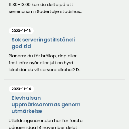
11.30–13.00 kan du delta på ett
seminarium i Södertälje stadshus,
lokal Trombon, med Flo Fermelin
från organisationen #intedinhora.
2023-11-16
Flo, överlevare av sexuell
exploatering, kommer under en
Sök serveringstillstånd i
god tid
dryg timma berätta om hur
personer utsatta för sexuell
Planerar du för bröllop, dop eller
exploatering påverkas och vilka
fest inför nyår eller jul i en hyrd
olika omständigheter som bidrar
lokal där du vill servera alkohol? Då
till att en person blir sexuellt
kan du behöva ansöka ett
exploaterad. Seminariet vänder
tillfälligt serveringstillstånd – och
sig till yrkesverksamma, politiker
2023-11-14
det är viktigt att söka i god tid.
och medborgare i Södertälje.
Det gäller även dig med gällande
Elevhälsan
uppmärksammas genom
serveringstillstånd som vill utöka
utmärkelse
serveringstiden.
Utbildningsnämnden har för första
gången idag 14 november delat