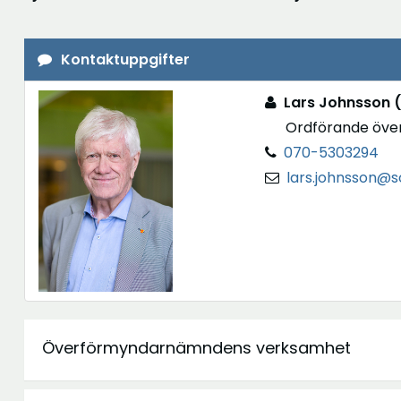
Kontaktuppgifter
Lars Johnsson 
Ordförande öv
070-5303294
lars.johnsson@s
Överförmyndarnämndens verksamhet