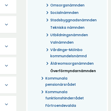
expand_more
chevron_right
Omsorgsnämnden
chevron_right
Socialnämnden
chevron_right
Stadsbyggnadsnämnden
expand_more
Tekniska nämnden
chevron_right
Utbildningsnämnden
Valnämnden
expand_more
chevron_right
Vårdinge-Mölnbo
kommundelsnämnd
chevron_right
Äldreomsorgsnämnden
expand_more
(Aktuell)
Överförmyndarnämnden
chevron_right
Kommunala
expand_more
pensionärsrådet
chevron_right
Kommunala
funktionshinderrådet
expand_more
Förtroendevalda