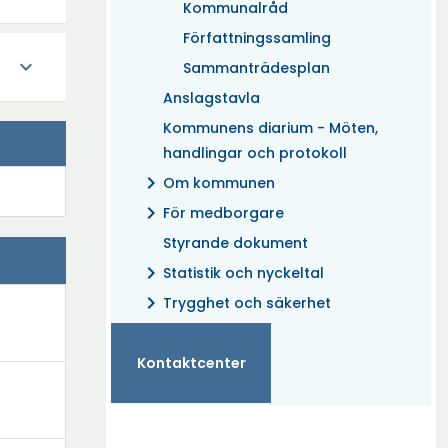
Kommunalråd
Författningssamling
expand_more
Sammanträdesplan
Anslagstavla
Kommunens diarium - Möten,
handlingar och protokoll
chevron_right
Om kommunen
chevron_right
För medborgare
Styrande dokument
chevron_right
Statistik och nyckeltal
chevron_right
Trygghet och säkerhet
Kontaktcenter