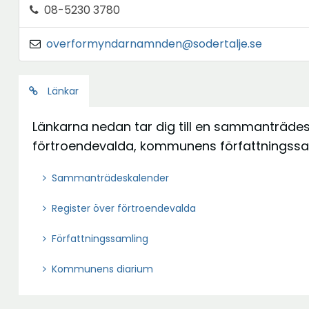
08-5230 3780
overformyndarnamnden@sodertalje.se
Länkar
Länkarna nedan tar dig till en sammanträdes
förtroendevalda, kommunens författningss
Ö
Sammanträdeskalender
p
Register över förtroendevalda
p
n
Ö
Författningssamling
a
p
i
Ö
Kommunens diarium
p
n
p
n
y
p
a