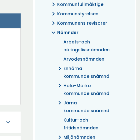
chevron_right
Kommunfullmäktige
chevron_right
Kommunstyrelsen
chevron_right
Kommunens revisorer
expand_more
Nämnder
Arbets-och
näringslivsnämnden
Arvodesnämnden
chevron_right
Enhörna
kommundelsnämnd
chevron_right
Hölö-Mörkö
kommundelsnämnd
chevron_right
Järna
kommundelsnämnd
Kultur-och
expand_more
fritidsnämnden
chevron_right
Miljönämnden