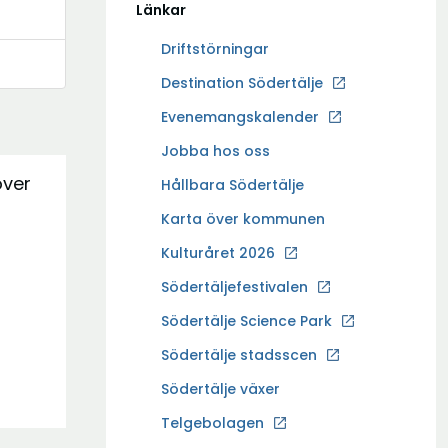
Länkar
Driftstörningar
Ö
Destination Södertälje
p
Evenemangskalender
p
Ö
Jobba hos oss
n
p
över
a
Hållbara Södertälje
p
i
Karta över kommunen
n
n
a
Kulturåret 2026
y
i
t
Södertäljefestivalen
n
t
Ö
Södertälje Science Park
y
f
p
t
Södertälje stadsscen
ö
p
t
n
Södertälje växer
n
f
s
a
Ö
Telgebolagen
ö
t
i
p