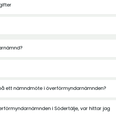
ifter
ndarnämnd?
 på ett nämndmöte i överförmyndarnämnden?
verförmyndarnämnden i Södertälje, var hittar jag