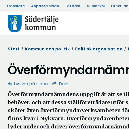
Translate
Anpassa sidan
Lättläst
Suomeksi
Other la
Start
/
Kommun och politik
/
Politisk organisation
/
Överförmyndarnäm
Lyssna på sidan
Dela
Överförmyndarnämndens uppgift är att se till a
behöver, och att dessa ställföreträdare utför
sköter även överförmyndarverksamheten för
finns kvar i Nykvarn. Överförmyndarenheten,
lyder under och driver överförmyndarnämn