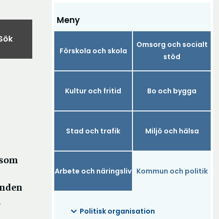
Meny
Sök
Omsorg och socialt
Förskola och skola
stöd
Kultur och fritid
Bo och bygga
Stad och trafik
Miljö och hälsa
a som
Arbete och näringsliv
Kommun och politik
mnden
m
expand_more
Politisk organisation