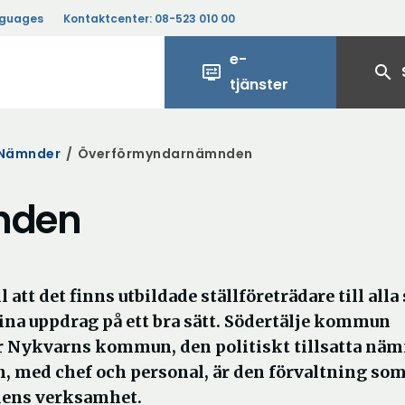
nguages
Kontaktcenter:
08-523 010 00
e-
display_settings
search
tjänster
Nämnder
/
Överförmyndarnämnden
nden
tt det finns utbildade ställföreträdare till all
 sina uppdrag på ett bra sätt. Södertälje kommun
 Nykvarns kommun, den politiskt tillsatta nä
 med chef och personal, är den förvaltning so
dens verksamhet.