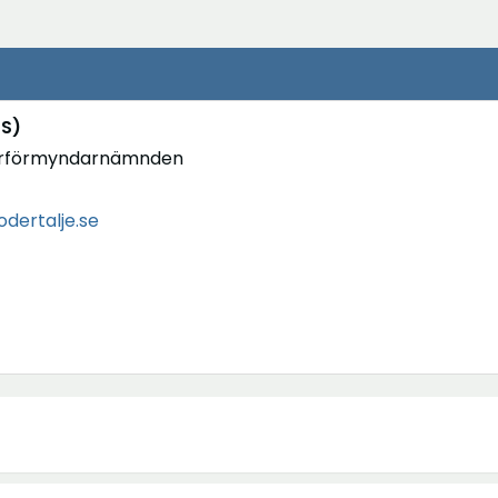
(S)
erförmyndarnämnden
odertalje.se