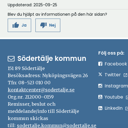
t
n
Uppdaterad: 2025-09-25
i
t
a
n
Blev du hjälpt av informationen på den här sidan?
f
i
y
ö
thumb_up
thumb_down
Ja
Nej
n
t
n
y
t
s
t
f
t
t
ö
e
Följ oss på:
f
n
Södertälje kommun
r
ö
s
Facebook
151 89 Södertälje
n
t
Twitter
Besöksadress: Nyköpingsvägen 26
s
e
Tfn: 08–523 010 00
t
r
Instagram
kontaktcenter@sodertalje.se
e
Youtube
Org.nr. 212000–0159
r
Remisser, beslut och
LinkedIn
meddelande/info till Södertälje
kommun skickas
till:
sodertalje.kommun@sodertalje.se