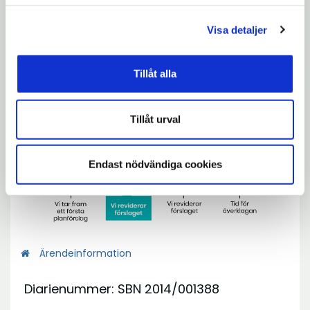
Nästa tillfälle för att lämna synpunkter på
Visa detaljer
planförslaget är i det förnyade
granskningsskedet.
Tillåt alla
Tillåt urval
Endast nödvändiga cookies
Ärendeinformation
Diarienummer: SBN 2014/001388