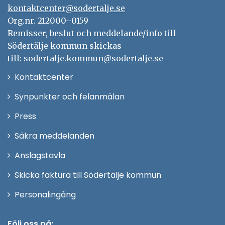
kontaktcenter@sodertalje.se
Org.nr. 212000–0159
Remisser, beslut och meddelande/info till
Södertälje kommun skickas
till:
sodertalje.kommun@sodertalje.se
Öppna
Kontaktcenter
i
Synpunkter och felanmälan
nytt
Öppna
Press
fönster
i
Säkra meddelanden
nytt
Anslagstavla
fönster
Skicka faktura till Södertälje kommun
Öppna
Personalingång
i
nytt
Följ oss på: