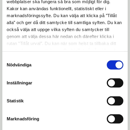
webbplatser ska fungera så bra som möjligt för dig.
Samråd genomfördes 7 oktober - 23
Kakor kan användas funktionellt, statistiskt eller i
november 2015
marknadsföringssyfte. Du kan välja att klicka på ”Tillåt
alla” och ger då ditt samtycke till samtliga syften. Du kan
Granskning genomfördes 20 juni - 31
också välja att uppge vilka syften du samtycker till
augusti 2016
genom att välja dessa här nedan och därefter klicka i
Granskning beräknas ske kvartal 3 2026
rutan ”Tillåt urval”. Du kan när som helst ta tillbaka ditt
samtycke genom att öppna CookieBot på vår sida och
Antagande beräknas ske kvartal 1 2027
klicka på ”Ta tillbaka samtycke”. Genom att klicka på
Samtyckesval
"Visa detaljer" kan du läsa om hur kakorna används och
Nödvändiga
Detta pågår just nu
hur vi och våra leverantörer inhämtar och behandlar
Planarbetet beräknas att återupptas under
personuppgifter.
Inställningar
hösten 2025. Eftersom planförslaget har
genomgått förändringar sedan den
Statistik
genomförda granskningen kommer ett
reviderat förslag skickas ut på förnyad
granskning.
Marknadsföring