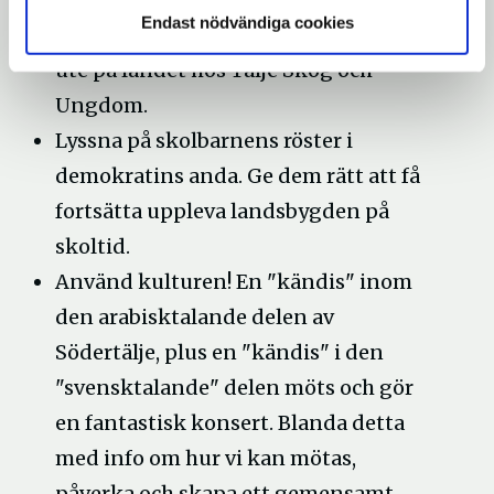
Endast nödvändiga cookies
möjlighet att få ha en lärorik skoldag
ute på landet hos Tälje Skog och
Ungdom.
Lyssna på skolbarnens röster i
demokratins anda. Ge dem rätt att få
fortsätta uppleva landsbygden på
skoltid.
Använd kulturen! En "kändis" inom
den arabisktalande delen av
Södertälje, plus en "kändis" i den
"svensktalande" delen möts och gör
en fantastisk konsert. Blanda detta
med info om hur vi kan mötas,
påverka och skapa ett gemensamt