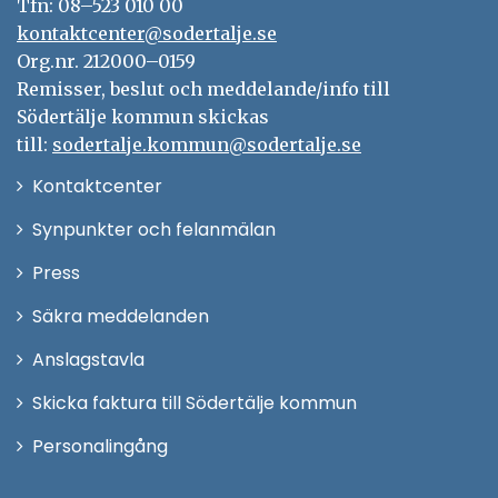
Tfn: 08–523 010 00
kontaktcenter@sodertalje.se
Org.nr. 212000–0159
Remisser, beslut och meddelande/info till
Södertälje kommun skickas
till:
sodertalje.kommun@sodertalje.se
Öppna
Kontaktcenter
i
Synpunkter och felanmälan
nytt
Öppna
Press
fönster
i
Säkra meddelanden
nytt
Anslagstavla
fönster
Skicka faktura till Södertälje kommun
Öppna
Personalingång
i