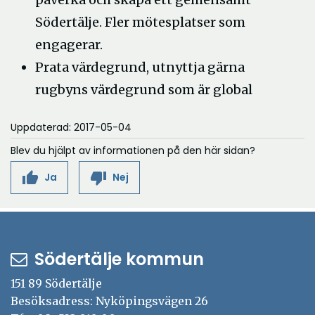
Södertälje. Fler mötesplatser som
engagerar.
Prata värdegrund, utnyttja gärna
rugbyns värdegrund som är global
Uppdaterad: 2017-05-04
Blev du hjälpt av informationen på den här sidan?
thumb_up
thumb_down
Ja
Nej
Södertälje kommun
151 89 Södertälje
Besöksadress: Nyköpingsvägen 26