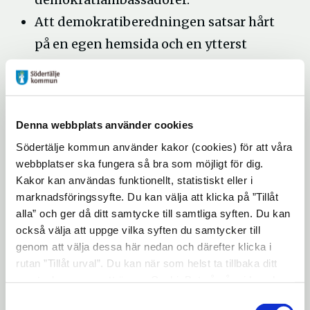
Att demokratiberedningen satsar hårt
på en egen hemsida och en ytterst
funktionell app där all information
om demokratiberedningen byggs upp
och blir lättillgänglig.
Denna webbplats använder cookies
Utbilda alla ungdomar t ex på nya
Södertälje kommun använder kakor (cookies) för att våra
hemsidan (som bör skapas) och i
webbplatser ska fungera så bra som möjligt för dig.
skolan om att det är dem som
Kakor kan användas funktionellt, statistiskt eller i
marknadsföringssyfte. Du kan välja att klicka på ”Tillåt
bestämmer. Politiken är bara ett
alla” och ger då ditt samtycke till samtliga syften. Du kan
medel för att få igenom medborgarnas
också välja att uppge vilka syften du samtycker till
talan.
genom att välja dessa här nedan och därefter klicka i
rutan ”Tillåt urval”. Du kan när som helst ta tillbaka ditt
Utbildning till mediafolk så att media
samtycke genom att öppna CookieBot på vår sida och
(tidningar, TV, internet mm.) vinklar
klicka på ”Ta tillbaka samtycke”. Genom att klicka på
Samtyckesval
Södertälje mera som "möjligheternas